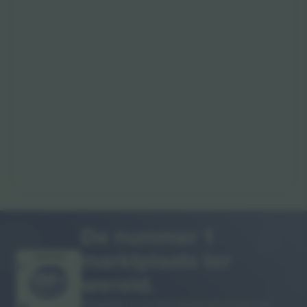
De nummer 1
marktplaats ter
DANKJEWEL!
wereld.
Ticombo® is nu het meest gevolgde van