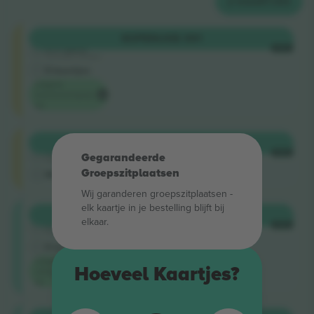
2
KAARTJES
Shortside
KOPEN
US$ 391
5.0 (220)
ELKE
Vertrouwde Verkoper
E-kaartjes
Laagste
evenementprijs
op
Shortside
KOPEN
US$ 399
4.9 (14)
ELKE
Gegarandeerde
Vertrouwde Verkoper
Groepszitplaatsen
M-kaartje
Wij garanderen groepszitplaatsen -
elk kaartje in je bestelling blijft bij
Longside
KOPEN
US$ 523
elkaar.
5.0 (220)
ELKE
Vertrouwde Verkoper
E-kaartjes
Laagste
Hoeveel Kaartjes?
categorieprijs
op