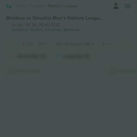
Log in
Sport
Football
Nations League
Moldova vs Slovakia Men's Nations League kaartjes
di, okt. 06 26, 20:45 EEST
Stadionul Zimbru,
Chisinau, Moldova
$
369
-
557
Alle Verkopers (16)
Fan Secties
Shortside (2)
Longside (2)
Verberg kaart
Stokkaart