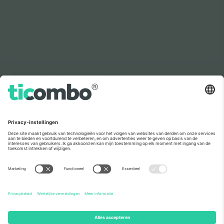
Zoals te zien in het nieuws
Over
Zakelijke diensten
Team
Veelgestelde Vragen
TixProtect
Hoe het werkt