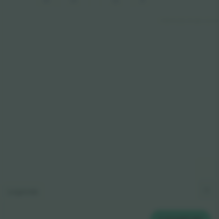
23
21
22
24
© 2024 Ticombo. All rights reserved
Legenda