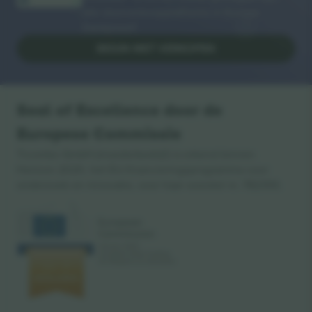
alle doorverkoopplatforms in Europa.
Dankjewel!
BEGIN MET VERKOPEN
Seal of Excellence door de
Europese Commissie
Ticombo GmbH (moederbedrijf) is erkend binnen
Horizon 2020, het EU-financieringsprogramma voor
onderzoek en innovatie, voor haar voorstel nr. 782393.