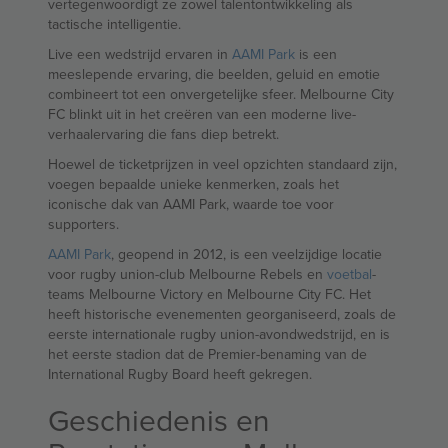
vertegenwoordigt ze zowel talentontwikkeling als
tactische intelligentie.
Live een wedstrijd ervaren in
AAMI Park
is een
meeslepende ervaring, die beelden, geluid en emotie
combineert tot een onvergetelijke sfeer. Melbourne City
FC blinkt uit in het creëren van een moderne live-
verhaalervaring die fans diep betrekt.
Hoewel de ticketprijzen in veel opzichten standaard zijn,
voegen bepaalde unieke kenmerken, zoals het
iconische dak van AAMI Park, waarde toe voor
supporters.
AAMI Park
, geopend in 2012, is een veelzijdige locatie
voor rugby union-club Melbourne Rebels en
voetbal
-
teams Melbourne Victory en Melbourne City FC. Het
heeft historische evenementen georganiseerd, zoals de
eerste internationale rugby union-avondwedstrijd, en is
het eerste stadion dat de Premier-benaming van de
International Rugby Board heeft gekregen.
Geschiedenis en