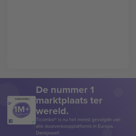
De nummer 1
marktplaats ter
DANKJEWEL!
wereld.
Ticombo® is nu het meest gevolgde van
alle doorverkoopplatforms in Europa.
Dankjewel!