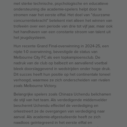
met sterke technische, psychologische en educatieve
ondersteuning die academie-spelers helpt door te
stromen naar het eerste elftal. Het doel van "duurzame
concurrentiekracht" betekent niet alleen het winnen van
trofeeën over een periode van drie tot vijf jaar, maar ook
het handhaven van een constante stroom van talent uit
het jeugdsysteem.
Hun recente Grand Final-overwinning in 2024-25, een
nipte 1-0 overwinning, bevestigde de status van
Melbourne City FC als een topkampioensclub. De
nadruk van de club op balbezit en aanvallend voetbal
bleek doorslaggevend in wedstrijden onder hoge druk.
Dit succes heeft hun positie op het continentale toneel
verhoogd, waarmee ze zich onderscheiden van rivalen
zoals Melbourne Victory.
Belangrijke spelers zoals Chinaza Uchendu belichamen
de stijl van het team. Als verdedigende middenvelder
beschermt Uchendu effectief de verdediging en
orkestreert ze de overgangen van verdediging naar
aanval. Als academie-afgestudeerde heeft ze zich
naadloos geïntegreerd in het eerste elftal en