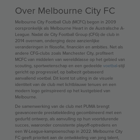
Over Melbourne City FC
Melbourne City Football Club (MCFC) begon in 2009
oorspronkelijk als Melbourne Heart in de Australische A-
League. Nadat de City Football Group (CFG) de club in
2014 overnam, onderging deze aanzienlijke
veranderingen in filosofie, financiën en ambities. Net als
andere CFG-clubs zoals Manchester City, profiteert
MCFC van middelen van wereldklasse op het gebied van
scouting, sportwetenschap en een gedeelde
voetbal
-stijl
gericht op progressief, op balbezit gebaseerd
aanvallend voetbal. Dit komt tot uiting in de visuele
identiteit van de club met lichtblauwe tenues en een
modern logo geïnspireerd op het kustgebied van
Melbourne.
De samenwerking van de club met PUMA brengt
geavanceerde prestatiekleding gecombineerd met een
gedurfd ontwerp, als aanvulling op hun voortdurende
succes, waaronder consistente playoff-optredens en
een W-League-kampioenschap in 2022. Melbourne City
FC geeft prioriteit aan de ontwikkeling van jong talent,