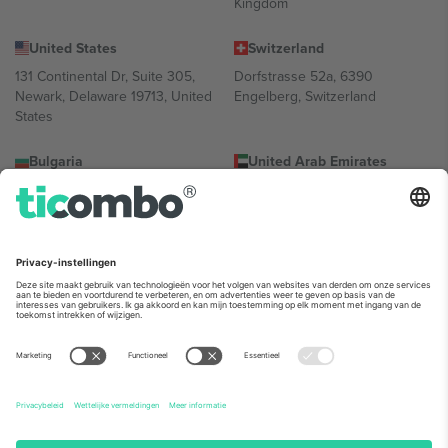
Kingdom
United States
Switzerland
131 Continental Dr, Suite 305,
Dorfstrasse 52a, 6390
Newark, Delaware 19713, United
Engelberg, Switzerland
States
Bulgaria
United Arab Emirates
Regus Sofia City West, bul
UAE Dubai Silicon Oasis, DDP
Totleben 53-55, 1606 Sofia,
Building A1, Office 302, Dubai,
Bulgaria
United Arab Emirates
Mexico
Av Chapultepec 360, Roma
Norte, Cuauhtémoc, 06700
Ciudad de México, CDMX,
Mexico
De juridische entiteit van de aanbieder van het platform kan
variëren afhankelijk van de locatie, het evenement en/of het
domein. Kijk voor meer informatie op de specifieke pagina van het