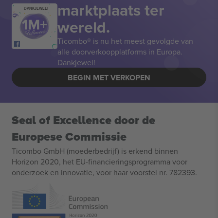
marktplaats ter
DANKJEWEL!
wereld.
Ticombo® is nu het meest gevolgde van
alle doorverkoopplatforms in Europa.
Dankjewel!
BEGIN MET VERKOPEN
Seal of Excellence door de
Europese Commissie
Ticombo GmbH (moederbedrijf) is erkend binnen
Horizon 2020, het EU-financieringsprogramma voor
onderzoek en innovatie, voor haar voorstel nr. 782393.