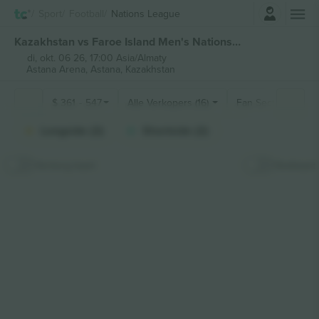
Log in
Sport
Football
Nations League
Kazakhstan vs Faroe Island Men's Nations League kaartjes
di, okt. 06 26, 17:00 Asia/Almaty
Astana Arena,
Astana, Kazakhstan
$
361
-
547
Alle Verkopers (16)
Fan Secties
Longside (2)
Shortside (2)
Verberg kaart
Stokkaart