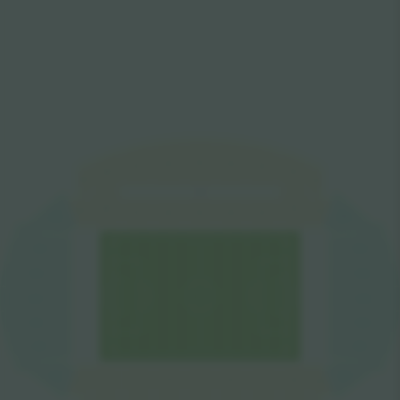
W5
W6
W4
W7
W3
W8
W2
W9
W1
VIP
W8
W2
W9
W1
W7
W6
W5
W4
W3
SW
NW
S1
N7
S2
N6
N5
S3
S4
N4
S5
N3
S6
N2
S7
N1
NE
SE
E2
E3
E4
E5
E6
E7
E8
E1
E9