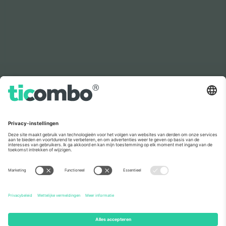
Zoals te zien in het nieuws
Over
Zakelijke diensten
Team
Veelgestelde Vragen
TixProtect
Hoe het werkt