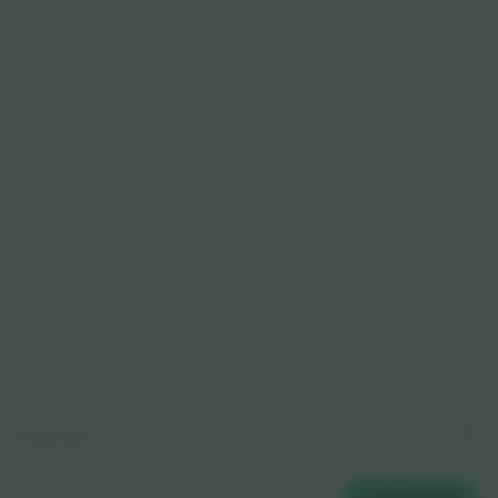
E9
E1
E8
E2
E7
E3
E6
E4
E5
Legenda