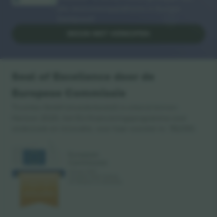
alle doorverkoopplatforms in Europa.
Dankjewel!
BEGIN MET VERKOPEN
Seal of Excellence door de
Europese Commissie
Ticombo GmbH (moederbedrijf) is erkend binnen
Horizon 2020, het EU-financieringsprogramma voor
onderzoek en innovatie, voor haar voorstel nr. 782393.