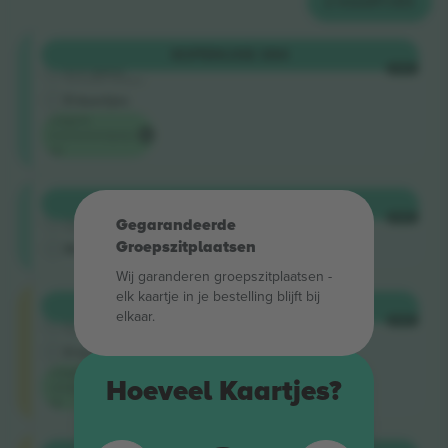
2
KAARTJES
Shortside
KOPEN
US$ 384
5.0 (220)
ELKE
Vertrouwde Verkoper
E-kaartjes
Laagste
evenementprijs
op
Shortside
KOPEN
US$ 391
4.9 (14)
ELKE
Gegarandeerde
Vertrouwde Verkoper
Groepszitplaatsen
M-kaartje
Wij garanderen groepszitplaatsen -
elk kaartje in je bestelling blijft bij
Longside
KOPEN
US$ 514
elkaar.
5.0 (220)
ELKE
Vertrouwde Verkoper
E-kaartjes
Laagste
Hoeveel Kaartjes?
categorieprijs
op