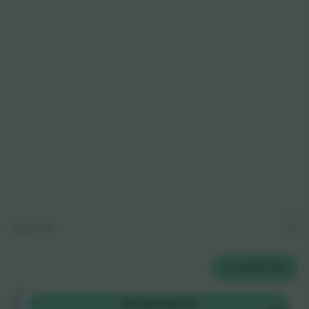
Legenda
2
KAARTJES
Shortside
KOPEN
US$ 111