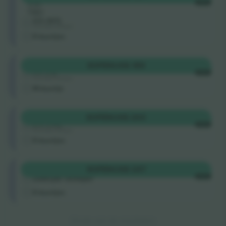
Vak
ELKE
TBD
4.9 (107)
Vertrouwde Verkoper
E-kaartjes
Longside
KOPEN
US$ 185
4.9 (14)
ELKE
Vertrouwde Verkoper
M-kaartje
Longside
KOPEN
US$ 203
5.0 (140)
ELKE
Vertrouwde Verkoper
E-kaartjes
Longside
KOPEN
US$ 247
ELKE
Zakelijke Verkoper
E-kaartjes
Einde van de resultaten