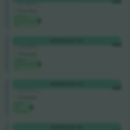
5.0 (220)
ELKE
Vertrouwde Verkoper
E-kaartjes
Laagste
categorieprijs
op
Longside
KOPEN
US$ 175
5.0 (220)
ELKE
Vertrouwde Verkoper
E-kaartjes
Laagste
categorieprijs
op
Longside
KOPEN
US$ 177
5.0 (75)
ELKE
Vertrouwde Verkoper
E-kaartjes
Keuze
van
Ticombo
Longside
KOPEN
US$ 181