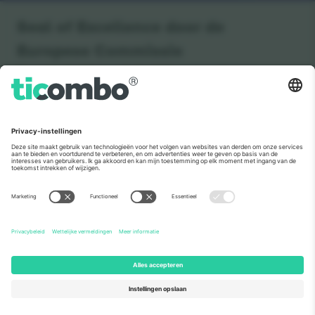
Seal of Excellence door de
Europese Commissie
Ticombo GmbH (moederbedrijf) is erkend binnen
Horizon 2020, het EU-financieringsprogramma voor
onderzoek en innovatie, voor haar voorstel nr. 782393.