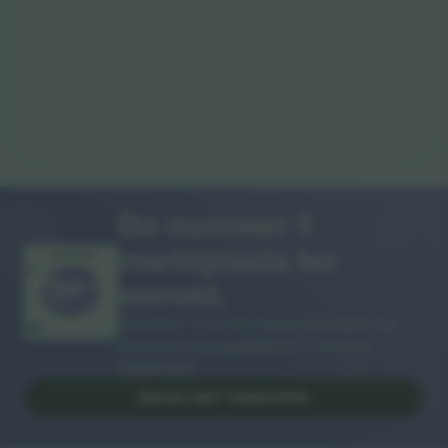
De nummer 1
marktplaats ter
DANKJEWEL!
wereld.
Ticombo® is nu het meest gevolgde van
alle doorverkoopplatforms in Europa.
Dankjewel!
BEGIN MET VERKOPEN