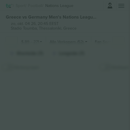
Log in
Sport
Football
Nations League
Greece vs Germany Men's Nations League kaartjes
zo, okt. 04 26, 20:45 EEST
Stadio Toumba,
Thessaloníki, Greece
$
89
-
271
Alle Verkopers (52)
Fan Secties
Shortside (7)
Longside (7)
Verberg kaart
Stokkaart