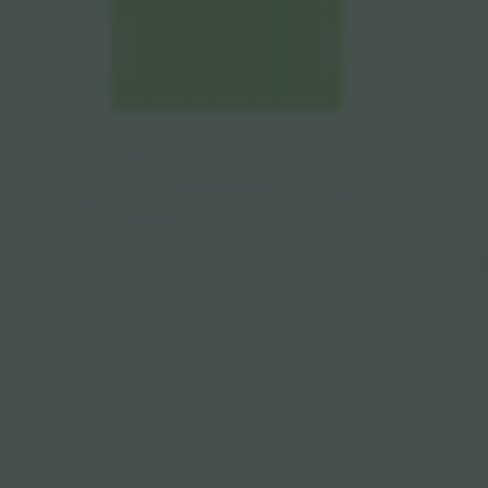
© 2024
T
icombo.
All rights reserved