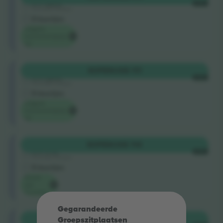
5.0 (220)
ELKE
Vertrouwde Verkoper
E-kaartjes
Laagste
evenementprijs
op
Shortside
KOPEN
US$ 111
5.0 (220)
ELKE
Vertrouwde Verkoper
E-kaartjes
Laagste
evenementprijs
op
Shortside
KOPEN
US$ 114
5.0 (75)
ELKE
Vertrouwde Verkoper
E-kaartjes
Keuze
van
Ticombo
Gegarandeerde
Shortside
KOPEN
US$ 119
Groepszitplaatsen