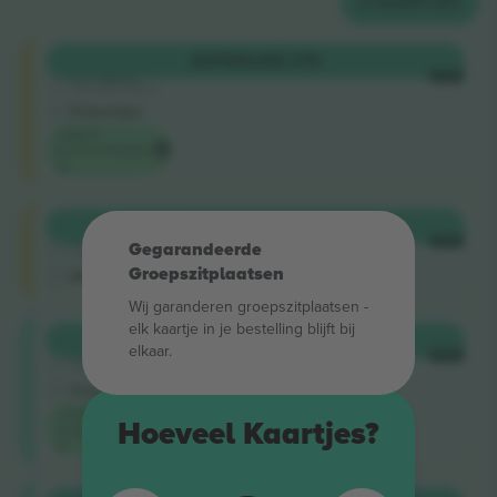
2
KAARTJES
Shortside
KOPEN
US$ 370
5.0 (220)
ELKE
Vertrouwde Verkoper
E-kaartjes
Laagste
evenementprijs
op
Shortside
KOPEN
US$ 377
4.9 (14)
ELKE
Gegarandeerde
Vertrouwde Verkoper
Groepszitplaatsen
M-kaartje
Wij garanderen groepszitplaatsen -
elk kaartje in je bestelling blijft bij
longside
KOPEN
US$ 492
elkaar.
5.0 (220)
ELKE
Vertrouwde Verkoper
E-kaartjes
Laagste
Hoeveel Kaartjes?
categorieprijs
op