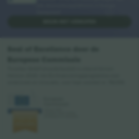
alle doorverkoopplatforms in Europa.
Dankjewel!
BEGIN MET VERKOPEN
Seal of Excellence door de
Europese Commissie
Ticombo GmbH (moederbedrijf) is erkend binnen
Horizon 2020, het EU-financieringsprogramma voor
onderzoek en innovatie, voor haar voorstel nr. 782393.