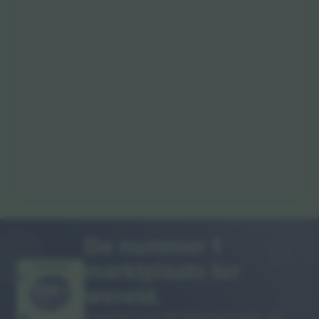
De nummer 1
marktplaats ter
DANKJEWEL!
wereld.
Ticombo® is nu het meest gevolgde van