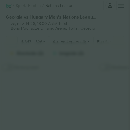
Log in
Sport
Football
Nations League
Georgia vs Hungary Men's Nations League kaartjes
za, nov. 14 26, 18:00 Asia/Tbilisi
Boris Paichadze Dinamo Arena,
Tbilisi, Georgia
$
347
-
526
Alle Verkopers (16)
Fan Secties
Shortside (2)
longside (2)
Verberg kaart
Stokkaart