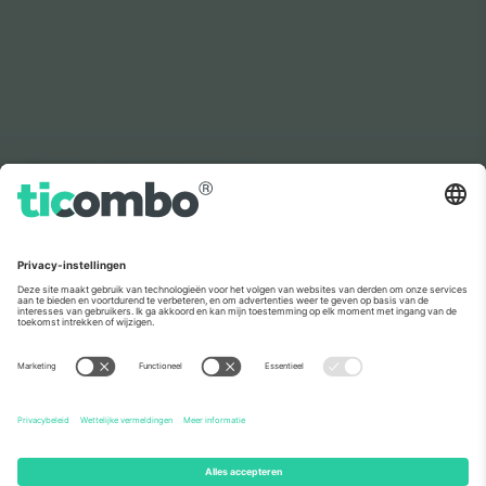
Zoals te zien in het nieuws
Over
Zakelijke diensten
Team
Veelgestelde Vragen
TixProtect
Hoe het werkt