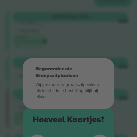
2
KAARTJES
Shortside
KOPEN
US$ 408
5.0 (220)
ELKE
Vertrouwde Verkoper
E-kaartjes
Laagste
evenementprijs
op
Shortside
KOPEN
US$ 416
4.9 (14)
ELKE
Gegarandeerde
Vertrouwde Verkoper
Groepszitplaatsen
M-kaartje
Wij garanderen groepszitplaatsen -
elk kaartje in je bestelling blijft bij
Longside
KOPEN
US$ 544
elkaar.
5.0 (220)
ELKE
Vertrouwde Verkoper
E-kaartjes
Laagste
Hoeveel Kaartjes?
categorieprijs
op