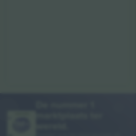
De nummer 1
marktplaats ter
DANKJEWEL!
wereld.
Ticombo® is nu het meest gevolgde van