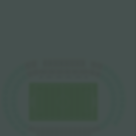
E11
E8
E4
E13
E12
E10
E7
E5
G1
E3
G2
E2
G3
E1
E9
E11
E8
E6
E13
E5
G4
F1
C10
B16
F2
B15
G5
C9
B14
F3
D5
D4
D2
D6
D3
D1
B13
G6
F4
C8
B12
G7
C7
F5
B11
F6
G8
C6
B10
F7
B9
G9
C5
B8
F8
G10
C4
B7
F9
G11
C3
B6
F10
G12
C2
B5
F11
G13
C1
B4
F12
B3
G14
B2
F13
B1
A8
A9
A11
A10
A12
A1
A2
A3
A4
A5
A6
A7
G15