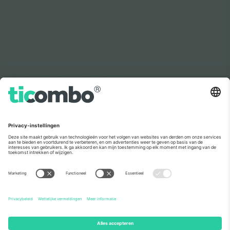
Zoals te zien in het nieuws
Over
Zakelijke diensten
Team
Veelgestelde Vragen
TixProtect
Hoe het werkt