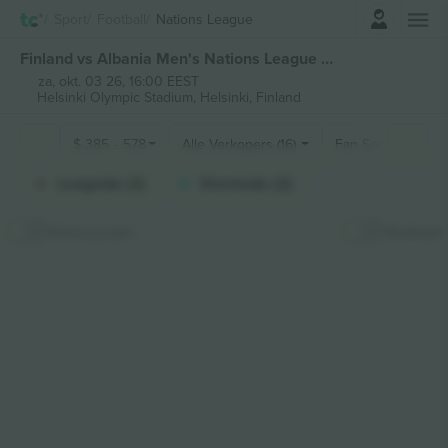
Log in
Sport
Football
Nations League
Finland vs Albania Men's Nations League kaartjes
za, okt. 03 26, 16:00 EEST
Helsinki Olympic Stadium,
Helsinki, Finland
$
385
-
578
Alle Verkopers (16)
Fan Secties
Longside (2)
Shortside (2)
Verberg kaart
Stokkaart