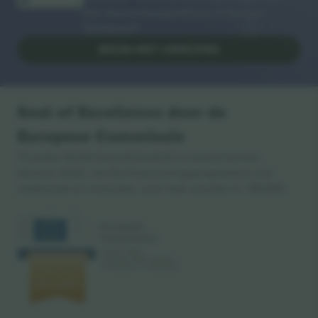
alle doorverkoopplatforms in Europa.
Dankjewel!
BEGIN MET VERKOPEN
Seal of Excellence door de
Europese Commissie
Ticombo GmbH (moederbedrijf) is erkend binnen
Horizon 2020, het EU-financieringsprogramma voor
onderzoek en innovatie, voor haar voorstel nr. 782393.