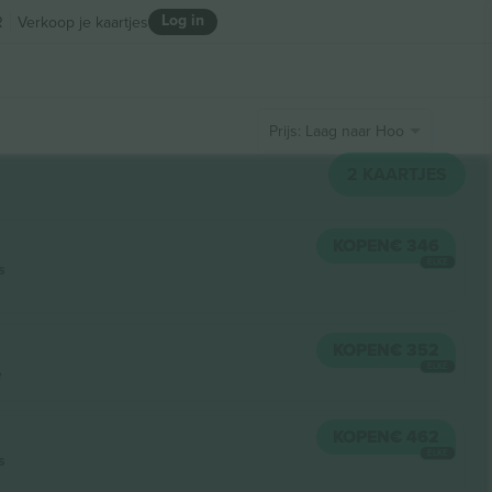
Log in
R
Verkoop je kaartjes
Prijs: Laag naar Hoog
2
KAARTJES
KOPEN
€ 346
ELKE
s
KOPEN
€ 352
ELKE
e
KOPEN
€ 462
ELKE
s