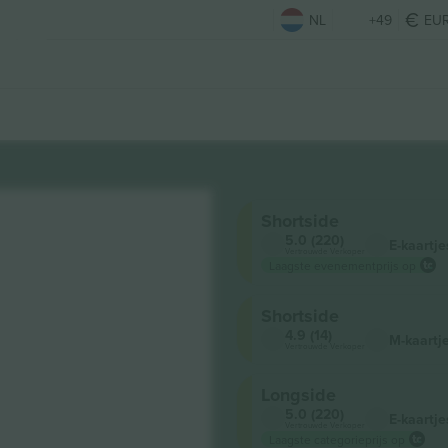
NL
+49
EU
Shortside
5.0 (220)
E-kaartje
Vertrouwde Verkoper
Laagste evenementprijs op
Shortside
4.9 (14)
M-kaartj
Vertrouwde Verkoper
Longside
5.0 (220)
E-kaartje
Vertrouwde Verkoper
Laagste categorieprijs op