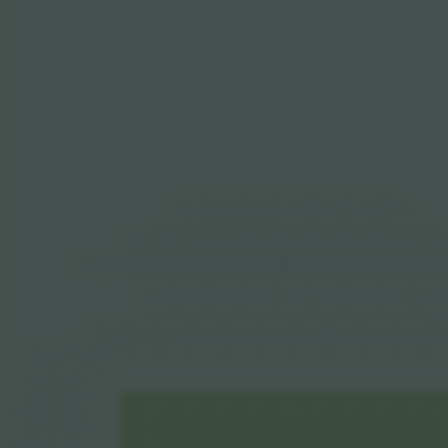
404
405
406
407
402
403
401
302
303
306
308
309
3
305
307
301
304
BOX
19
17
28
6
2
11
13
7
9
16
12
8
20
4
15
21
2
26
10
5
22
14
3
24
18
GPS
201
207
202
203
204
205
209
208
206
101
104
106
107
109
110
102
105
103
108
111
144
236
143
235
142
234
141