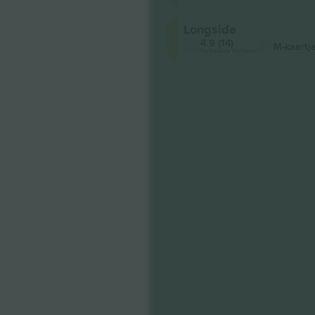
Longside
4.9 (14)
M-kaartj
Vertrouwde Verkoper