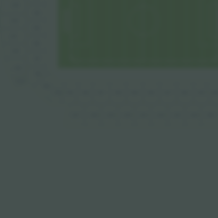
233
140
232
139
231
138
230
137
229
136
228
135
134
133
131
125
12
132
130
129
128
127
126
227
226
225
224
223
222
220
219
221