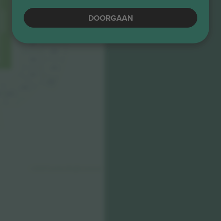
213
117
DOORGAAN
214
118
215
119
216
120
217
121
218
122
4
123
© 2024 Ticombo. All rights reserved