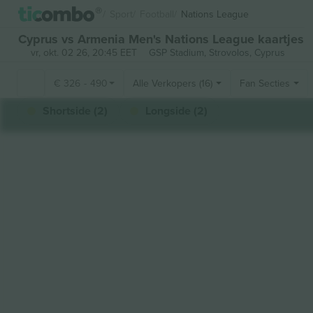
Sport
Football
Nations League
Cyprus vs Armenia Men's Nations League kaartjes
vr, okt. 02 26, 20:45 EET
GSP Stadium,
Strovolos, Cyprus
€
326
-
490
Alle Verkopers (16)
Fan Secties
Shortside (2)
Longside (2)