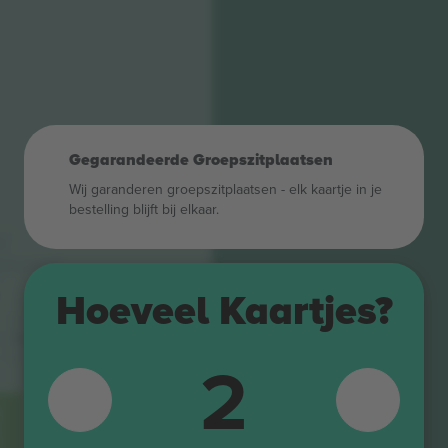
Gegarandeerde Groepszitplaatsen
Wij garanderen groepszitplaatsen - elk kaartje in je
bestelling blijft bij elkaar.
10
31
27
29
3
25
Hoeveel Kaartjes?
112
113
2
210
114
211
115
212
116