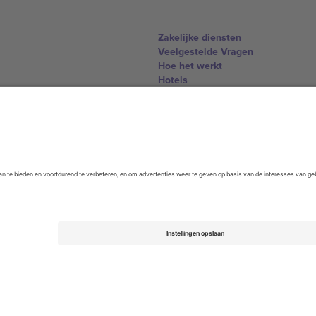
Zakelijke diensten
Veelgestelde Vragen
Hoe het werkt
Hotels
WK Hub
Contact
United Kingdom
167 City Road, London, Greater L
Switzerland
United States
Dorfstrasse 52a, 6390 Engelberg, 