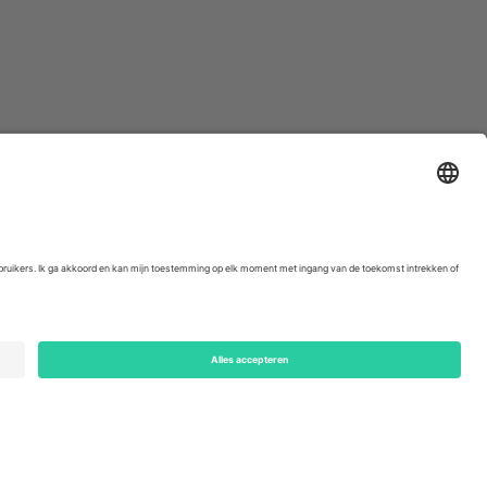
ondon, EC1V 1AW, United Kingdom
Switzerland