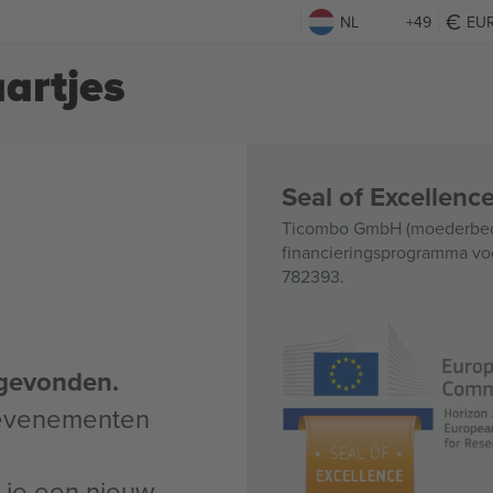
NL
+49
EU
artjes
Seal of Excellen
Ticombo GmbH (moederbedri
financieringsprogramma voo
782393.
gevonden.
 evenementen
un je een nieuw