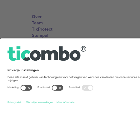
Over
Team
TixProtect
Stempel
Voorwaarden
Affiliate programma
Kantoren en ondersteuning
Germany
Unter den Linden 24, 10117 Berlin, Germany
United States
131 Continental Dr, Suite 305, Newark, Delaware 19713, 