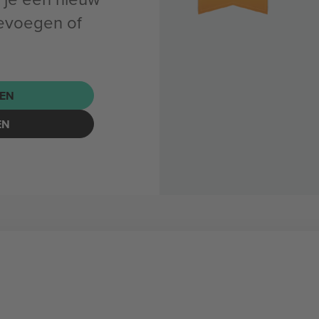
evoegen of
EN
EN