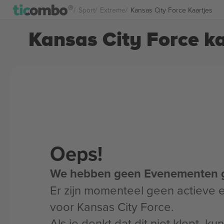
Sport
Extreme
Kansas City Force Kaartjes
Kansas City Force ka
Oeps!
We hebben geen Evenementen 
Er zijn momenteel geen actieve
voor Kansas City Force.
Als je denkt dat dit niet klopt, k