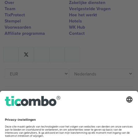
Over
Zakelijke diensten
Team
Veelgestelde Vragen
TixProtect
Hoe het werkt
Stempel
Hotels
Voorwaarden
WK Hub
Affiliate programma
Contact
Kantoren en ondersteuning
Germany
United Kingdom
Unter den Linden 24, 10117
167 City Road, London, Greater
Berlin, Germany
London, EC1V 1AW, United
Kingdom