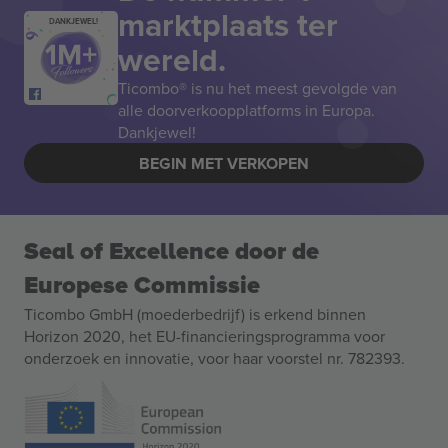
marktplaats ter
DANKJEWEL!
wereld.
Ticombo® is nu het meest gevolgde van
alle doorverkoopplatforms in Europa.
Dankjewel!
BEGIN MET VERKOPEN
Seal of Excellence door de
Europese Commissie
Ticombo GmbH (moederbedrijf) is erkend binnen
Horizon 2020, het EU-financieringsprogramma voor
onderzoek en innovatie, voor haar voorstel nr. 782393.