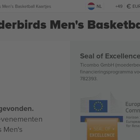
 Men's Basketball Kaartjes
NL
+49
EU
erbirds Men's Basketba
Seal of Excellen
Ticombo GmbH (moederbedri
financieringsprogramma voo
782393.
gevonden.
 evenementen
s Men's