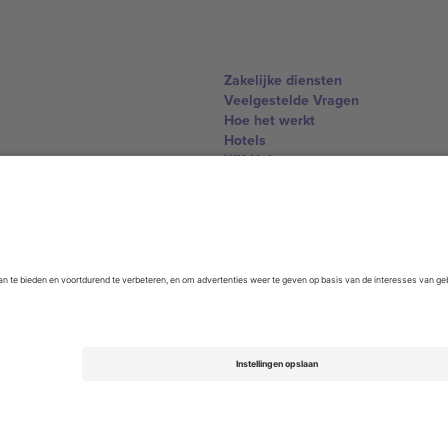
Zakelijke diensten
Veelgestelde Vragen
Hoe het werkt
Hotels
WK Hub
Contact
United Kingdom
167 City Road, London, Greater L
Switzerland