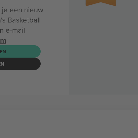
un je een nieuw
s Basketball
 e-mail
om
EN
EN