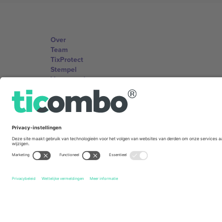
Over
Team
TixProtect
Stempel
Voorwaarden
Affiliate programma
Kantoren en ondersteuning
Germany
Unter den Linden 24, 10117 Berlin, Germany
United States