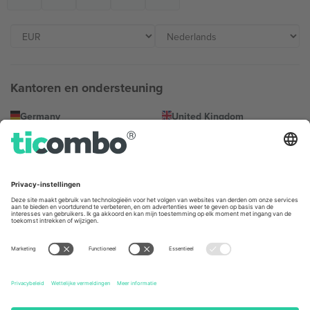
Kantoren en ondersteuning
Germany
United Kingdom
Unter den Linden 24, 10117
167 City Road, London, Greater
Berlin, Germany
London, EC1V 1AW, United
Kingdom
United States
Switzerland
131 Continental Dr, Suite 305,
Dorfstrasse 52a, 6390
Newark, Delaware 19713, United
Engelberg, Switzerland
States
Bulgaria
United Arab Emirates
Regus Sofia City West, bul
UAE Dubai Silicon Oasis, DDP
Totleben 53-55, 1606 Sofia,
Building A1, Office 302, Dubai,