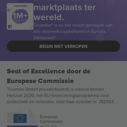
marktplaats ter
DANKJEWEL!
wereld.
Ticombo® is nu het meest gevolgde van
alle doorverkoopplatforms in Europa.
Dankjewel!
BEGIN MET VERKOPEN
Seal of Excellence door de
Europese Commissie
Ticombo GmbH (moederbedrijf) is erkend binnen
Horizon 2020, het EU-financieringsprogramma voor
onderzoek en innovatie, voor haar voorstel nr. 782393.