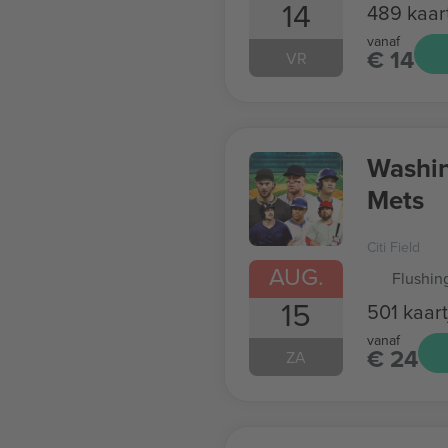
14
489 kaar
vanaf
€ 14
VR
Washin
Mets
Citi Field
AUG.
Flushin
15
501 kaart
vanaf
€ 24
ZA