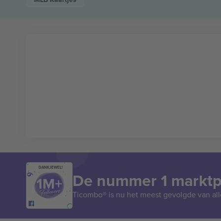
DANKJEWEL!
De nummer 1 marktpl
Ticombo® is nu het meest gevolgde van all