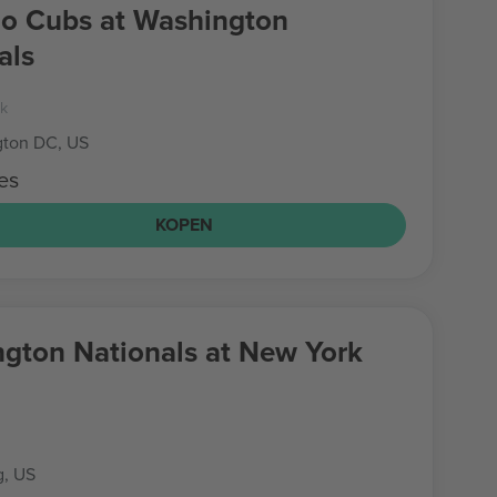
o Cubs at Washington
als
rk
ton DC, US
es
KOPEN
gton Nationals at New York
g, US