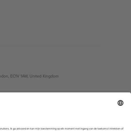
ondon, EC1V 1AW, United Kingdom
Switzerland
ding A1, Office 302, Dubai, United Arab Emirates