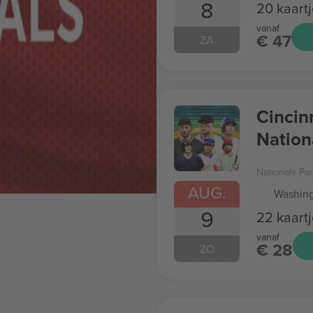
8
20 kaartj
vanaf
€ 47
ZA
Cincin
Nation
Givea
Nationals Pa
AUG.
Washing
9
22 kaartj
vanaf
€ 28
ZO