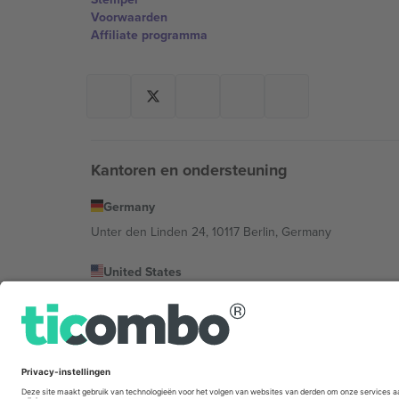
Voorwaarden
Affiliate programma
Kantoren en ondersteuning
Germany
Unter den Linden 24, 10117 Berlin, Germany
United States
131 Continental Dr, Suite 305, Newark, Delaware 19713, 
Bulgaria
Regus Sofia City West, bul Totleben 53-55, 1606 Sofia, B