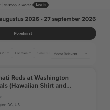
Log in
R
Verkoop je kaartjes
augustus 2026 - 27 september 2026
Populairst
4.713
Locaties
Alleen Be
Meest Relevant
nati Reds at Washington
als (Hawaiian Shirt and
 Set Giveaway)
rk
ton DC, US