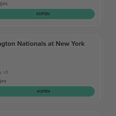
tjes
KOPEN
gton Nationals at New York
g, US
jes
KOPEN