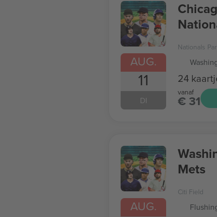
Chicag
Nation
Nationals Pa
AUG.
Washing
11
24 kaartj
vanaf
€ 31
DI
Washin
Mets
Citi Field
AUG.
Flushin