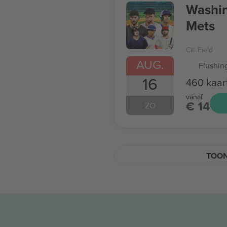
Washin
Mets
Citi Field
AUG.
Flushin
16
460 kaar
vanaf
€ 14
ZO
TOON