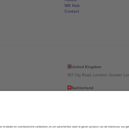
WK Hub
Contact
United Kingdom
167 City Road, London, Greater L
Switzerland
United States
Dorfstrasse 52a, 6390 Engelberg, 
United Arab Emirates
ulgaria
UAE Dubai Silicon Oasis, DDP Buil