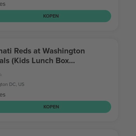
es
KOPEN
nati Reds at Washington
als (Kids Lunch Box
way)
rk
ton DC, US
es
KOPEN