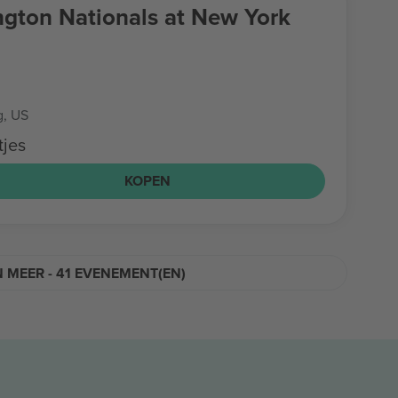
gton Nationals at New York
g, US
tjes
KOPEN
 MEER - 41 EVENEMENT(EN)