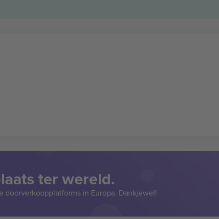
aats ter wereld.
e doorverkoopplatforms in Europa. Dankjewel!