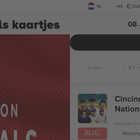
NL
+49
EU
s kaartjes
08 
€
1
-
Cincin
Nation
Shorts
Nationals Pa
AUG.
Washing