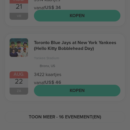
21
US$ 34
vanaf
KOPEN
VR
Toronto Blue Jays at New York Yankees
(Hello Kitty Bobblehead Day)
Yankee Stadium
Bronx, US
AUG.
3422 kaartjes
22
US$ 46
vanaf
KOPEN
ZA
TOON MEER - 16 EVENEMENT(EN)