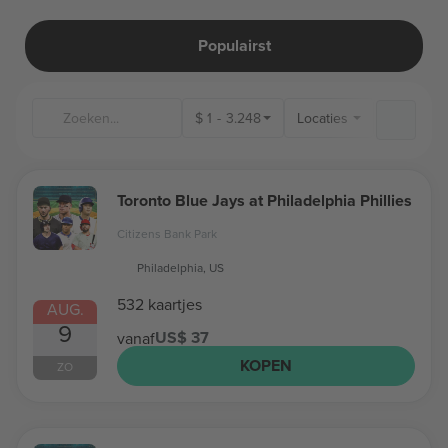
Populairst
$
1
-
3.248
Locaties
Toronto Blue Jays at Philadelphia Phillies
Citizens Bank Park
Philadelphia, US
532 kaartjes
AUG.
9
US$ 37
vanaf
KOPEN
ZO