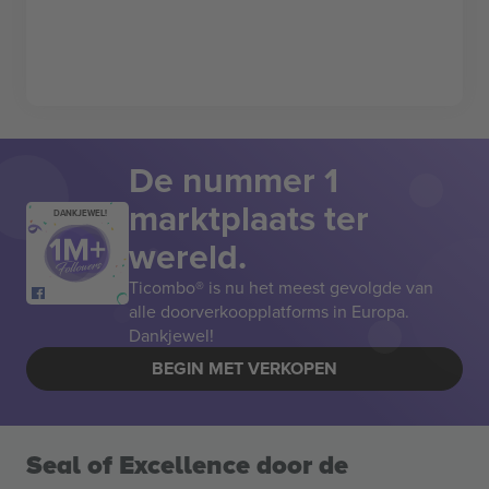
De nummer 1
marktplaats ter
DANKJEWEL!
wereld.
Ticombo® is nu het meest gevolgde van
alle doorverkoopplatforms in Europa.
Dankjewel!
BEGIN MET VERKOPEN
Seal of Excellence door de