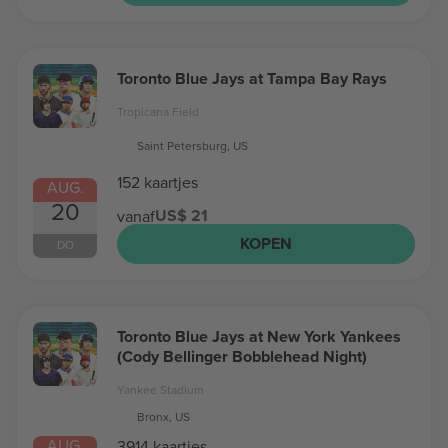
Toronto Blue Jays at Tampa Bay Rays
Tropicana Field
Saint Petersburg, US
152 kaartjes
AUG.
20
US$ 21
vanaf
KOPEN
DO
Toronto Blue Jays at New York Yankees
(Cody Bellinger Bobblehead Night)
Yankee Stadium
Bronx, US
AUG.
3914 kaartjes