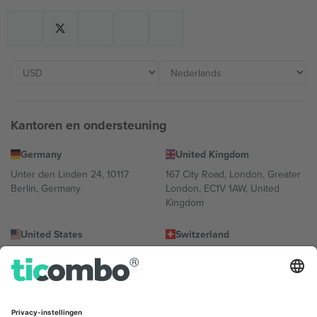
Kantoren en ondersteuning
Germany
United Kingdom
Unter den Linden 24, 10117
167 City Road, London, Greater
Berlin, Germany
London, EC1V 1AW, United
Kingdom
United States
Switzerland
131 Continental Dr, Suite 305,
Dorfstrasse 52a, 6390
Newark, Delaware 19713, United
Engelberg, Switzerland
States
Bulgaria
United Arab Emirates