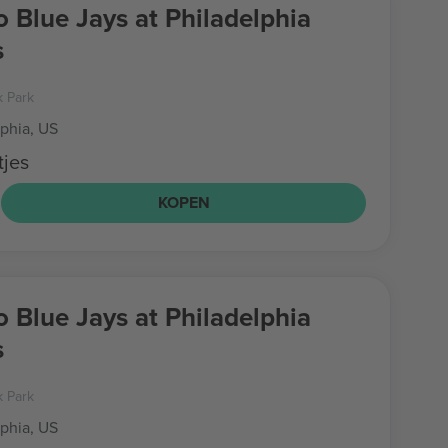
o Blue Jays at Philadelphia
s
k Park
lphia, US
tjes
8
KOPEN
o Blue Jays at Philadelphia
s
k Park
lphia, US