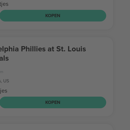
tjes
KOPEN
lphia Phillies at St. Louis
als
um
s, US
jes
KOPEN