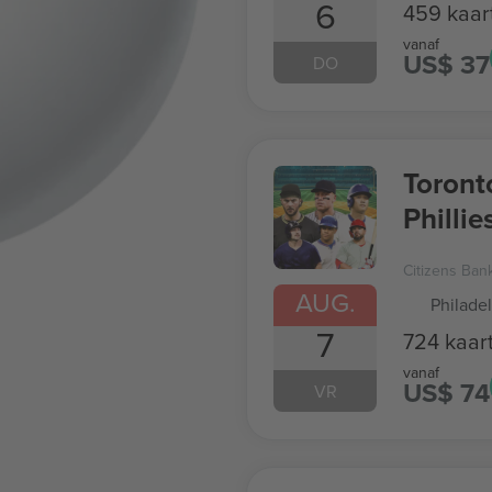
6
459 kaar
vanaf
US$ 37
DO
Toront
Phillie
Citizens Ban
AUG.
Philade
7
724 kaart
vanaf
US$ 74
VR