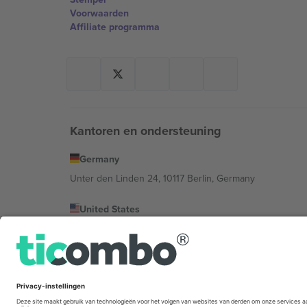
Voorwaarden
Affiliate programma
Kantoren en ondersteuning
Germany
Unter den Linden 24, 10117 Berlin, Germany
United States
131 Continental Dr, Suite 305, Newark, Delaware 19713, 
Bulgaria
Regus Sofia City West, bul Totleben 53-55, 1606 Sofia, B