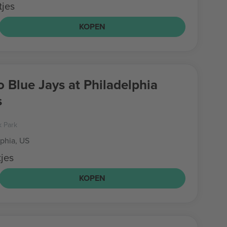
tjes
KOPEN
o Blue Jays at Philadelphia
s
k Park
lphia, US
jes
KOPEN