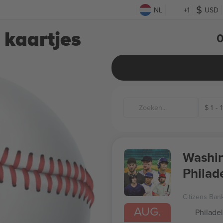
NL
+1
USD
 kaartjes
0
$
1
-
1
Washin
Philade
Citizens Ban
AUG.
Philade