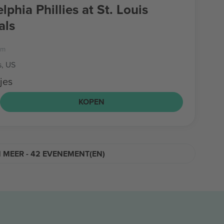
lphia Phillies at St. Louis
als
um
s, US
jes
KOPEN
 MEER - 42 EVENEMENT(EN)