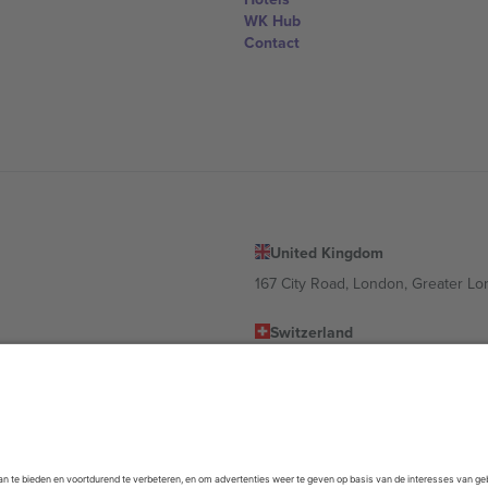
WK Hub
Contact
United Kingdom
167 City Road, London, Greater L
Switzerland
United States
Dorfstrasse 52a, 6390 Engelberg, 
United Arab Emirates
ulgaria
UAE Dubai Silicon Oasis, DDP Buil