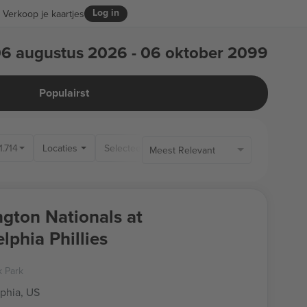
Log in
Verkoop je kaartjes
6 augustus 2026 - 06 oktober 2099
Populairst
1.714
Locaties
Alleen Be
Meest Relevant
gton Nationals at
lphia Phillies
k Park
lphia, US