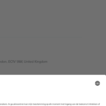
ondon, EC1V 1AW, United Kingdom
Switzerland
ding A1, Office 302, Dubai, United Arab Emirates