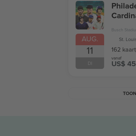
Philade
Cardin
Busch Stadi
AUG.
St. Loui
11
162 kaart
vanaf
US$ 45
DI
TOON