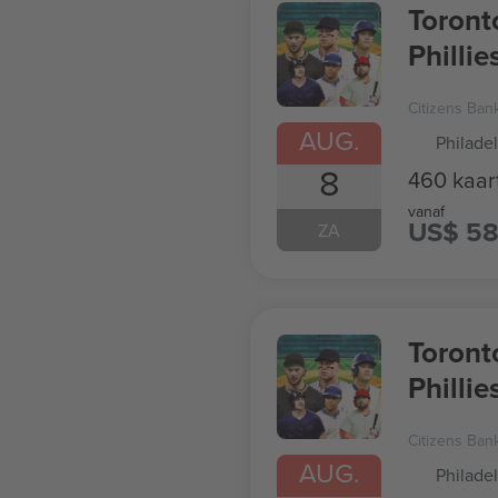
Toront
Phillie
Citizens Ban
AUG.
Philade
8
460 kaar
vanaf
US$ 5
ZA
Toront
Phillie
Citizens Ban
AUG.
Philade