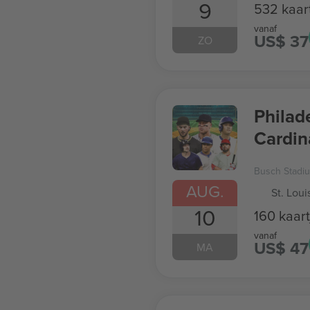
9
532 kaar
vanaf
US$ 37
ZO
Philade
Cardin
Busch Stadi
AUG.
St. Loui
10
160 kaart
vanaf
US$ 47
MA