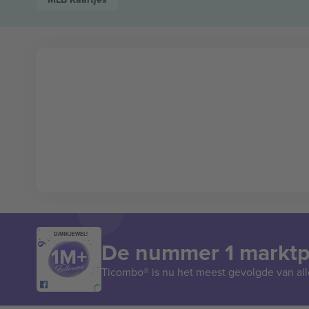
DANKJEWEL!
De nummer 1 marktpl
Ticombo® is nu het meest gevolgde van all