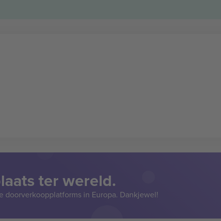
aats ter wereld.
e doorverkoopplatforms in Europa. Dankjewel!