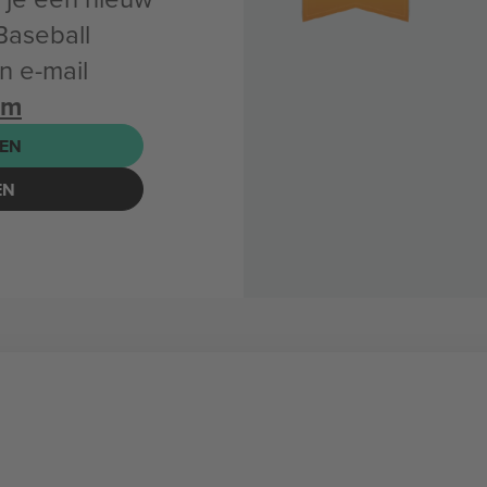
Baseball
 e-mail
om
EN
EN