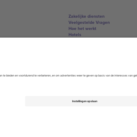
Zakelijke diensten
Veelgestelde Vragen
Hoe het werkt
Hotels
WK Hub
Contact
United Kingdom
167 City Road, London, Greater L
Switzerland
United States
Dorfstrasse 52a, 6390 Engelberg, 