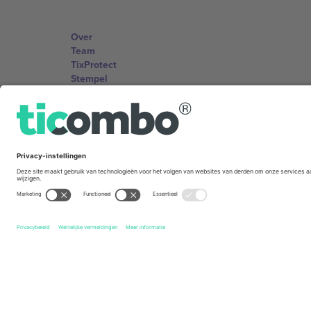
Over
Team
TixProtect
Stempel
Voorwaarden
Affiliate programma
Kantoren en ondersteuning
Germany
Unter den Linden 24, 10117 Berlin, Germany
United States
131 Continental Dr, Suite 305, Newark, Delaware 19713, 