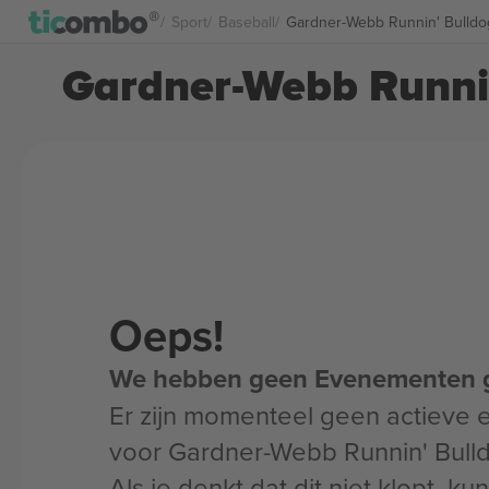
Sport
Baseball
Gardner-Webb Runnin' Bulldog
Gardner-Webb Runnin
Oeps!
We hebben geen Evenementen 
Er zijn momenteel geen actieve
voor Gardner-Webb Runnin' Bulld
Als je denkt dat dit niet klopt, k