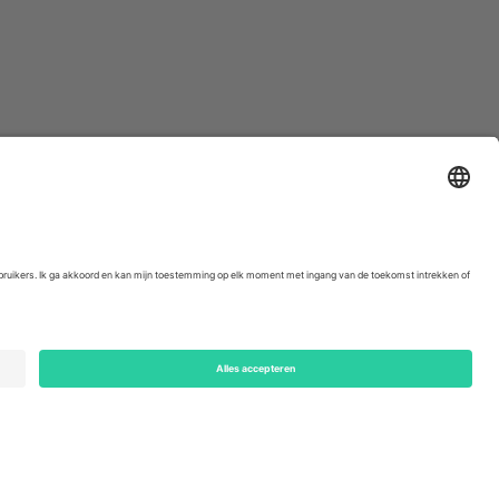
ondon, EC1V 1AW, United Kingdom
Switzerland