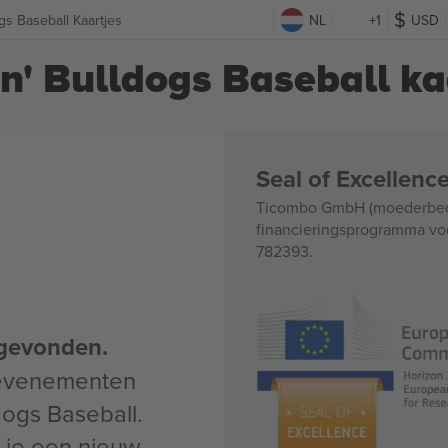
s Baseball Kaartjes
NL
+1
USD
' Bulldogs Baseball ka
Seal of Excellen
Ticombo GmbH (moederbedri
financieringsprogramma voo
782393.
gevonden.
 evenementen
ogs Baseball.
un je een nieuw