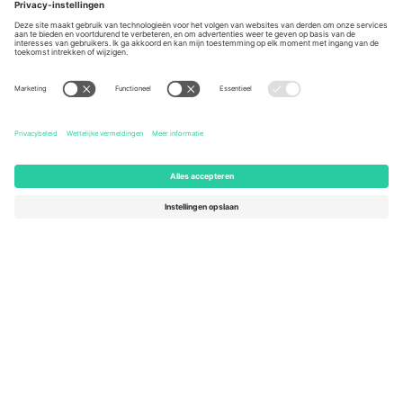
Berlin, Germany
London, EC1V 1AW, United
Kingdom
United States
Switzerland
131 Continental Dr, Suite 305,
Dorfstrasse 52a, 6390
Newark, Delaware 19713, United
Engelberg, Switzerland
States
Bulgaria
United Arab Emirates
Regus Sofia City West, bul
UAE Dubai Silicon Oasis, DDP
Totleben 53-55, 1606 Sofia,
Building A1, Office 302, Dubai,
Bulgaria
United Arab Emirates
Mexico
Av Chapultepec 360, Roma
Norte, Cuauhtémoc, 06700
Ciudad de México, CDMX,
Mexico
De juridische entiteit van de aanbieder van het platform kan
variëren afhankelijk van de locatie, het evenement en/of het