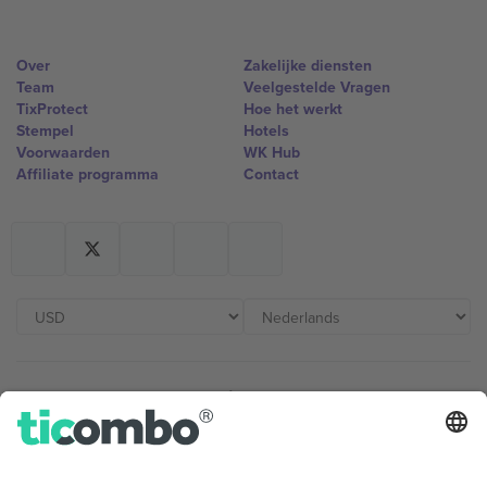
Over
Zakelijke diensten
Team
Veelgestelde Vragen
TixProtect
Hoe het werkt
Stempel
Hotels
Voorwaarden
WK Hub
Affiliate programma
Contact
Kantoren en ondersteuning
Germany
United Kingdom
Unter den Linden 24, 10117
167 City Road, London, Greater