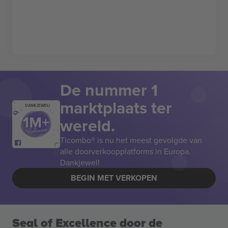
De nummer 1
marktplaats ter
DANKJEWEL!
wereld.
Ticombo® is nu het meest gevolgde van
alle doorverkoopplatforms in Europa.
Dankjewel!
BEGIN MET VERKOPEN
Seal of Excellence door de