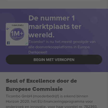
De nummer 1
marktplaats ter
DANKJEWEL!
wereld.
Ticombo® is nu het meest gevolgde van
alle doorverkoopplatforms in Europa.
Dankjewel!
BEGIN MET VERKOPEN
Seal of Excellence door de
Europese Commissie
Ticombo GmbH (moederbedrijf) is erkend binnen
Horizon 2020, het EU-financieringsprogramma voor
onderzoek en innovatie, voor haar voorstel nr. 782393.