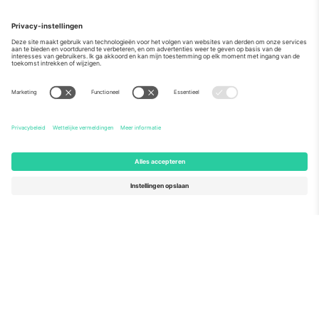
Over
Zakelijke diensten
Team
Veelgestelde Vragen
TixProtect
Hoe het werkt
Stempel
Hotels
Voorwaarden
WK Hub
Affiliate programma
Contact
Kantoren en ondersteuning