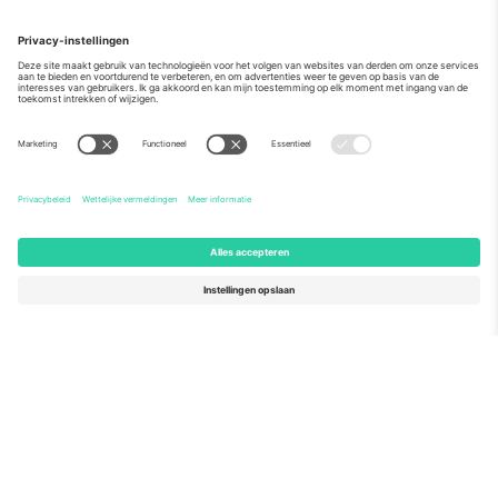
Over
Zakelijke diensten
Team
Veelgestelde Vragen
TixProtect
Hoe het werkt
Stempel
Hotels
Voorwaarden
WK Hub
Affiliate programma
Contact
Kantoren en ondersteuning