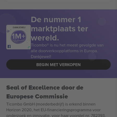
De nummer 1
marktplaats ter
DANKJEWEL!
wereld.
Ticombo® is nu het meest gevolgde van
alle doorverkoopplatforms in Europa.
Dankjewel!
BEGIN MET VERKOPEN
Seal of Excellence door de
Europese Commissie
Ticombo GmbH (moederbedrijf) is erkend binnen
Horizon 2020, het EU-financieringsprogramma voor
onderzoek en innovatie, voor haar voorstel nr. 782393.