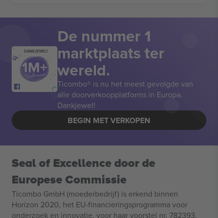
De nummer 1
marktplaats ter
DANKJEWEL!
wereld.
Ticombo® is nu het meest gevolgde van
alle doorverkoopplatforms in Europa.
Dankjewel!
BEGIN MET VERKOPEN
Seal of Excellence door de
Europese Commissie
Ticombo GmbH (moederbedrijf) is erkend binnen
Horizon 2020, het EU-financieringsprogramma voor
onderzoek en innovatie, voor haar voorstel nr. 782393.