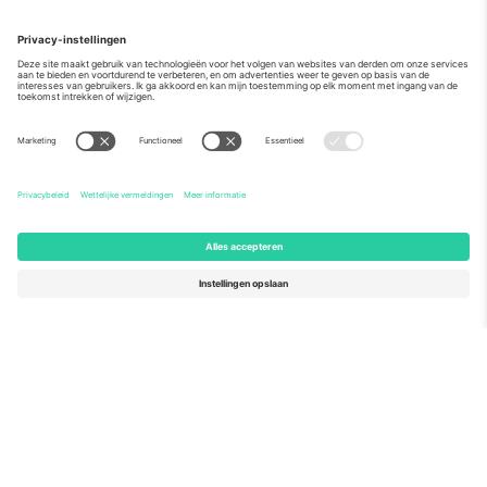
Over
Zakelijke diensten
Team
Veelgestelde Vragen
TixProtect
Hoe het werkt
Stempel
Hotels
Voorwaarden
WK Hub
Affiliate programma
Contact
Kantoren en ondersteuning