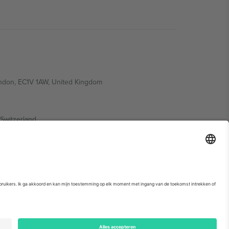
ondon, EC1V 1AW, United Kingdom
Switzerland
ding A1, Office 302, Dubai, United Arab Emirates
. Kijk voor meer informatie op de specifieke pagina van