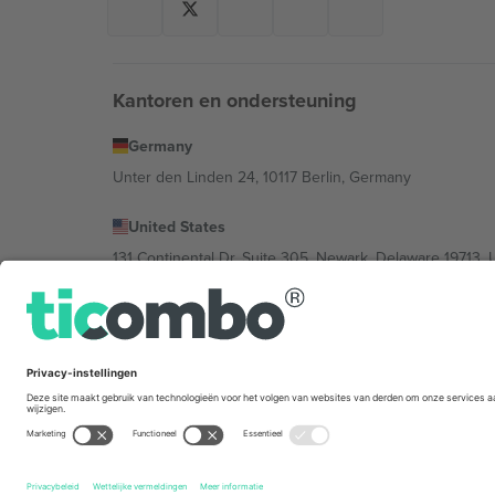
Kantoren en ondersteuning
Germany
Unter den Linden 24, 10117 Berlin, Germany
United States
131 Continental Dr, Suite 305, Newark, Delaware 19713, 
Bulgaria
Regus Sofia City West, bul Totleben 53-55, 1606 Sofia, B
Mexico
Av Chapultepec 360, Roma Norte, Cuauhtémoc, 06700
De juridische entiteit van de aanbieder van het platfor
het evenement, het impressum en de voorwaarden.,
St