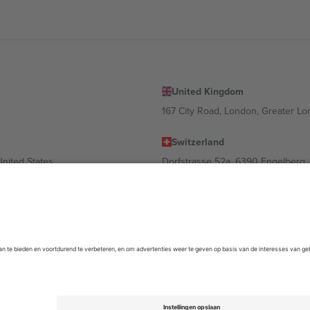
United Kingdom
167 City Road, London, Greater L
Switzerland
United States
Dorfstrasse 52a, 6390 Engelberg, 
United Arab Emirates
ulgaria
UAE Dubai Silicon Oasis, DDP Buil
 Ciudad de México, CDMX, Mexico
m kan variëren afhankelijk van de locatie, het evenement en/of het domein
empel
en
Voorwaarden.
© 2026 Ticombo. Alle rechten voorbehouden.