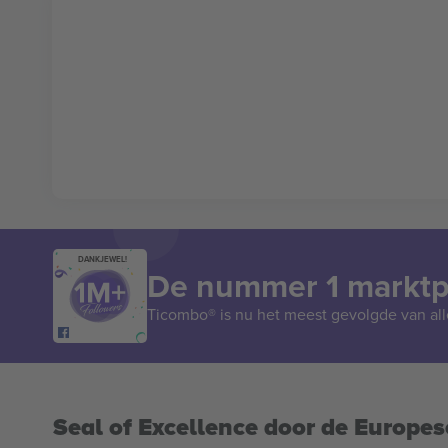
DANKJEWEL!
De nummer 1 marktpl
Ticombo® is nu het meest gevolgde van all
Seal of Excellence door de Europe