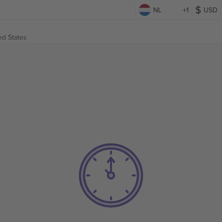
NL
+1
USD
ed States