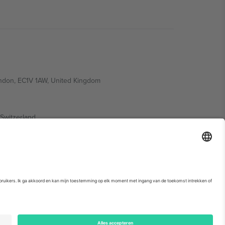
ondon, EC1V 1AW, United Kingdom
Switzerland
ding A1, Office 302, Dubai, United Arab Emirates
. Kijk voor meer informatie op de specifieke pagina van