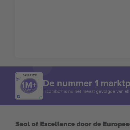
DANKJEWEL!
De nummer 1 marktpl
Ticombo® is nu het meest gevolgde van all
Seal of Excellence door de Europe