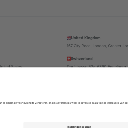
United Kingdom
167 City Road, London, Greater L
Switzerland
United States
Dorfstrasse 52a, 6390 Engelberg, 
United Arab Emirates
ulgaria
UAE Dubai Silicon Oasis, DDP Buil
 Ciudad de México, CDMX, Mexico
m kan variëren afhankelijk van de locatie, het evenement en/of het domein
empel
en
Voorwaarden.
© 2026 Ticombo. Alle rechten voorbehouden.