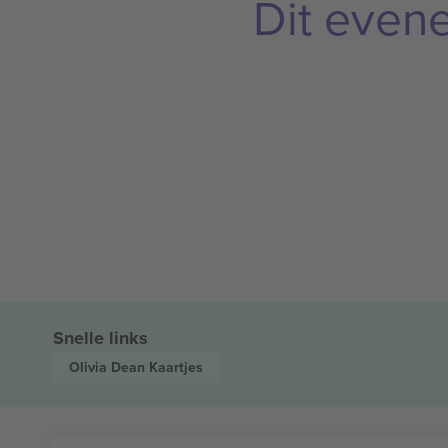
Dit even
Snelle links
Olivia Dean
Kaartjes