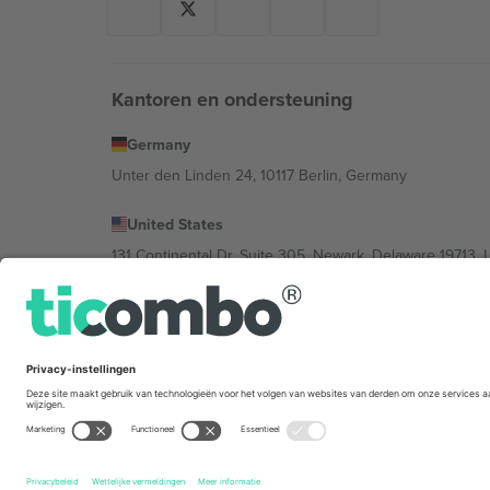
Kantoren en ondersteuning
Germany
Unter den Linden 24, 10117 Berlin, Germany
United States
131 Continental Dr, Suite 305, Newark, Delaware 19713, 
Bulgaria
Regus Sofia City West, bul Totleben 53-55, 1606 Sofia, B
Mexico
Av Chapultepec 360, Roma Norte, Cuauhtémoc, 06700
De juridische entiteit van de aanbieder van het platfor
het evenement, het impressum en de voorwaarden.,
St