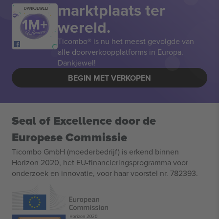
marktplaats ter
DANKJEWEL!
wereld.
Ticombo® is nu het meest gevolgde van
alle doorverkoopplatforms in Europa.
Dankjewel!
BEGIN MET VERKOPEN
Seal of Excellence door de
Europese Commissie
Ticombo GmbH (moederbedrijf) is erkend binnen
Horizon 2020, het EU-financieringsprogramma voor
onderzoek en innovatie, voor haar voorstel nr. 782393.