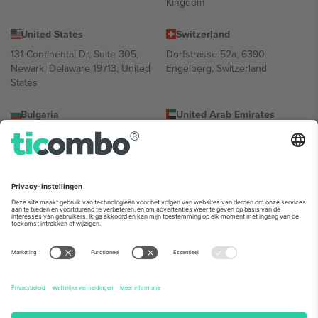
Kingdom
United States
Switzerland
131 Continental Dr, Suite 305,
Dorfstrasse 52a, 6390
Newark, Delaware 19713, United
Engelberg, Switzerland
States
Bulgaria
United Arab Emirates
Regus Sofia City West, bul
UAE Dubai Silicon Oasis, DDP
Totleben 53-55, 1606 Sofia,
Building A1, Office 302, Dubai,
Bulgaria
United Arab Emirates
Mexico
Av Chapultepec 360, Roma
Norte, Cuauhtémoc, 06700
Ciudad de México, CDMX,
Mexico
De juridische entiteit van de aanbieder van het platform kan
variëren afhankelijk van de locatie, het evenement en/of het
domein. Kijk voor meer informatie op de specifieke pagina van het