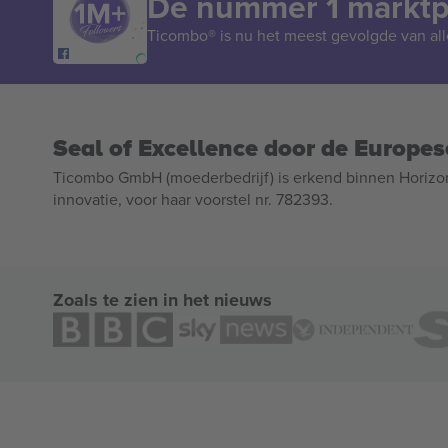
De nummer 1 marktpl
Ticombo® is nu het meest gevolgde van all
Seal of Excellence door de Europe
Ticombo GmbH (moederbedrijf) is erkend binnen Horizo
innovatie, voor haar voorstel nr. 782393.
Zoals te zien in het nieuws