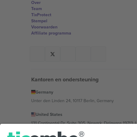
Over
Team
TixProtect
Stempel
Voorwaarden
Affiliate programma
Kantoren en ondersteuning
Germany
Unter den Linden 24, 10117 Berlin, Germany
United States
131 Continental Dr, Suite 305, Newark, Delaware 19713, 
Bulgaria