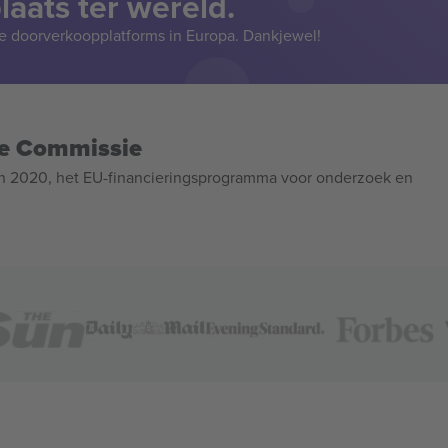
aats ter wereld.
e doorverkoopplatforms in Europa. Dankjewel!
se Commissie
n 2020, het EU-financieringsprogramma voor onderzoek en