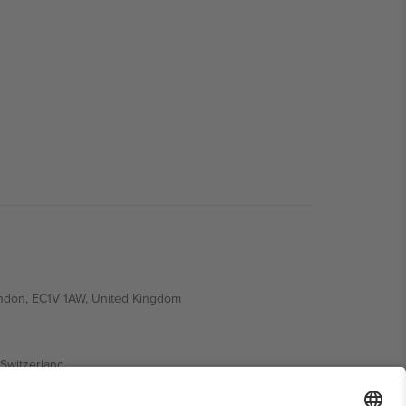
ondon, EC1V 1AW, United Kingdom
Switzerland