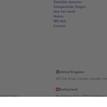
Zakelijke diensten
Veelgestelde Vragen
Hoe het werkt
Hotels
WK Hub
Contact
United Kingdom
167 City Road, London, Greater L
Switzerland
United States
Dorfstrasse 52a, 6390 Engelberg, 
United Arab Emirates