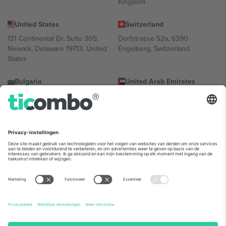
Kingdom
United States
Switzerland
131 Continental Dr, Suite 305,
Dorfstrasse 52a, 6390
Newark, Delaware 19713, United
Engelberg, Switzerland
States
Bulgaria
United Arab Emirates
Regus Sofia City West, bul
UAE Dubai Silicon Oasis, DDP
Totleben 53-55, 1606 Sofia,
Building A1, Office 302, Dubai,
Bulgaria
United Arab Emirates
Mexico
Av Chapultepec 360, Roma
Norte, Cuauhtémoc, 06700
Ciudad de México, CDMX,
Mexico
De juridische entiteit van de aanbieder van het platform kan
variëren afhankelijk van de locatie, het evenement en/of het
domein. Kijk voor meer informatie op de specifieke pagina van het