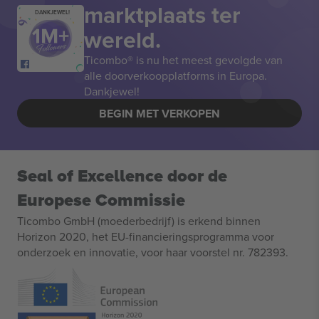
marktplaats ter
DANKJEWEL!
wereld.
Ticombo® is nu het meest gevolgde van
alle doorverkoopplatforms in Europa.
Dankjewel!
BEGIN MET VERKOPEN
Seal of Excellence door de
Europese Commissie
Ticombo GmbH (moederbedrijf) is erkend binnen
Horizon 2020, het EU-financieringsprogramma voor
onderzoek en innovatie, voor haar voorstel nr. 782393.