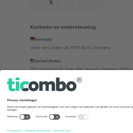
Kantoren en ondersteuning
Germany
Unter den Linden 24, 10117 Berlin, Germany
United States
131 Continental Dr, Suite 305, Newark, Delaware 19713, 
Bulgaria
Regus Sofia City West, bul Totleben 53-55, 1606 Sofia, B
Mexico
Av Chapultepec 360, Roma Norte, Cuauhtémoc, 06700
De juridische entiteit van de aanbieder van het platfor
het evenement, het impressum en de voorwaarden.,
St