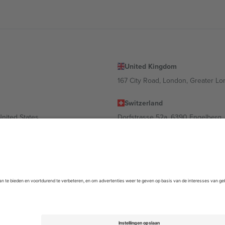
United Kingdom
167 City Road, London, Greater L
Switzerland
United States
Dorfstrasse 52a, 6390 Engelberg, 
United Arab Emirates
ulgaria
UAE Dubai Silicon Oasis, DDP Buil
 Ciudad de México, CDMX, Mexico
m kan variëren afhankelijk van de locatie, het evenement en/of het domein
empel
en
Voorwaarden.
© 2026 Ticombo. Alle rechten voorbehouden.