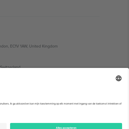
ondon, EC1V 1AW, United Kingdom
Switzerland
ding A1, Office 302, Dubai, United Arab Emirates
. Kijk voor meer informatie op de specifieke pagina van