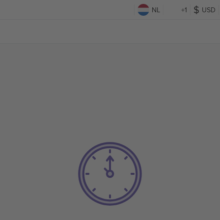
NL
+1
USD