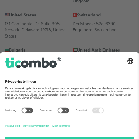
Kingdom
United States
Switzerland
131 Continental Dr, Suite 305,
Dorfstrasse 52a, 6390
Newark, Delaware 19713, United
Engelberg, Switzerland
States
Bulgaria
United Arab Emirates
Regus Sofia City West, bul
UAE Dubai Silicon Oasis, DDP
Totleben 53-55, 1606 Sofia,
Building A1, Office 302, Dubai,
Bulgaria
United Arab Emirates
Mexico
Av Chapultepec 360, Roma
Norte, Cuauhtémoc, 06700
Ciudad de México, CDMX,
Mexico
De juridische entiteit van de aanbieder van het platform kan
variëren afhankelijk van de locatie, het evenement en/of het
domein. Kijk voor meer informatie op de specifieke pagina van het