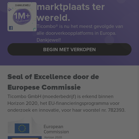
marktplaats ter
DANKJEWEL!
wereld.
Ticombo® is nu het meest gevolgde van
alle doorverkoopplatforms in Europa.
Dankjewel!
BEGIN MET VERKOPEN
Seal of Excellence door de
Europese Commissie
Ticombo GmbH (moederbedrijf) is erkend binnen
Horizon 2020, het EU-financieringsprogramma voor
onderzoek en innovatie, voor haar voorstel nr. 782393.