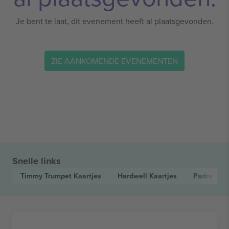
Je bent te laat, dit evenement heeft al plaatsgevonden.
ZIE AANKOMENDE EVENEMENTEN
Snelle links
Timmy Trumpet
Kaartjes
Hardwell
Kaartjes
Padre Gui