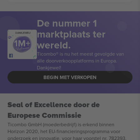
De nummer 1
marktplaats ter
DANKJEWEL!
wereld.
Ticombo® is nu het meest gevolgde van
alle doorverkoopplatforms in Europa.
Dankjewel!
BEGIN MET VERKOPEN
Seal of Excellence door de
Europese Commissie
Ticombo GmbH (moederbedrijf) is erkend binnen
Horizon 2020, het EU-financieringsprogramma voor
onderzoek en innovatie, voor haar voorstel nr. 782393.