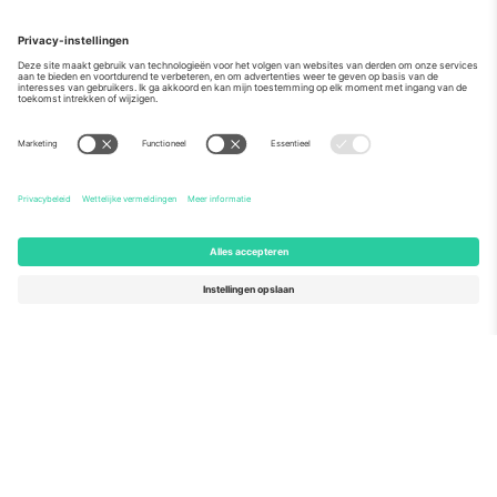
Over
Zakelijke diensten
Team
Veelgestelde Vragen
TixProtect
Hoe het werkt
Stempel
Hotels
Voorwaarden
WK Hub
Affiliate programma
Contact
Kantoren en ondersteuning