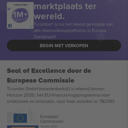
marktplaats ter
DANKJEWEL!
wereld.
Ticombo® is nu het meest gevolgde van
alle doorverkoopplatforms in Europa.
Dankjewel!
BEGIN MET VERKOPEN
Seal of Excellence door de
Europese Commissie
Ticombo GmbH (moederbedrijf) is erkend binnen
Horizon 2020, het EU-financieringsprogramma voor
onderzoek en innovatie, voor haar voorstel nr. 782393.