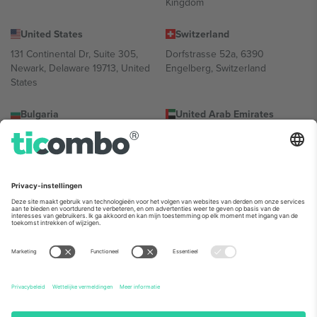
Kingdom
United States
Switzerland
131 Continental Dr, Suite 305,
Dorfstrasse 52a, 6390
Newark, Delaware 19713, United
Engelberg, Switzerland
States
Bulgaria
United Arab Emirates
Regus Sofia City West, bul
UAE Dubai Silicon Oasis, DDP
Totleben 53-55, 1606 Sofia,
Building A1, Office 302, Dubai,
Bulgaria
United Arab Emirates
Mexico
Av Chapultepec 360, Roma
Norte, Cuauhtémoc, 06700
Ciudad de México, CDMX,
Mexico
De juridische entiteit van de aanbieder van het platform kan
variëren afhankelijk van de locatie, het evenement en/of het
domein. Kijk voor meer informatie op de specifieke pagina van het