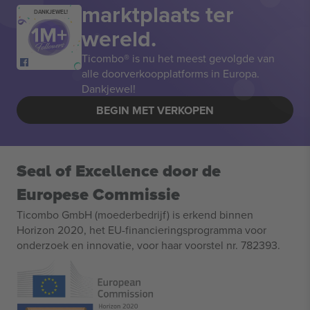
marktplaats ter
DANKJEWEL!
wereld.
Ticombo® is nu het meest gevolgde van
alle doorverkoopplatforms in Europa.
Dankjewel!
BEGIN MET VERKOPEN
Seal of Excellence door de
Europese Commissie
Ticombo GmbH (moederbedrijf) is erkend binnen
Horizon 2020, het EU-financieringsprogramma voor
onderzoek en innovatie, voor haar voorstel nr. 782393.