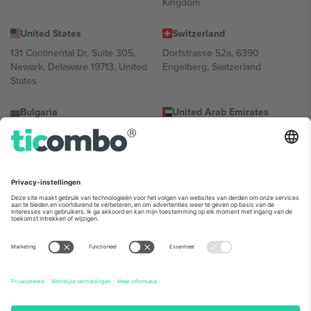
Kingdom
United States
Switzerland
131 Continental Dr, Suite 305,
Dorfstrasse 52a, 6390
Newark, Delaware 19713, United
Engelberg, Switzerland
States
Bulgaria
United Arab Emirates
Regus Sofia City West, bul
UAE Dubai Silicon Oasis, DDP
Totleben 53-55, 1606 Sofia,
Building A1, Office 302, Dubai,
Bulgaria
United Arab Emirates
Mexico
Av Chapultepec 360, Roma
Norte, Cuauhtémoc, 06700
Ciudad de México, CDMX,
Mexico
De juridische entiteit van de aanbieder van het platform kan
variëren afhankelijk van de locatie, het evenement en/of het
domein. Kijk voor meer informatie op de specifieke pagina van het