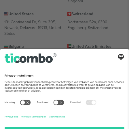
Kingdom
United States
Switzerland
131 Continental Dr, Suite 305,
Dorfstrasse 52a, 6390
Newark, Delaware 19713, United
Engelberg, Switzerland
States
Bulgaria
United Arab Emirates
Regus Sofia City West, bul
UAE Dubai Silicon Oasis, DDP
Totleben 53-55, 1606 Sofia,
Building A1, Office 302, Dubai,
Bulgaria
United Arab Emirates
Mexico
Av Chapultepec 360, Roma
Norte, Cuauhtémoc, 06700
Ciudad de México, CDMX,
Mexico
De juridische entiteit van de aanbieder van het platform kan
variëren afhankelijk van de locatie, het evenement en/of het
domein. Kijk voor meer informatie op de specifieke pagina van het