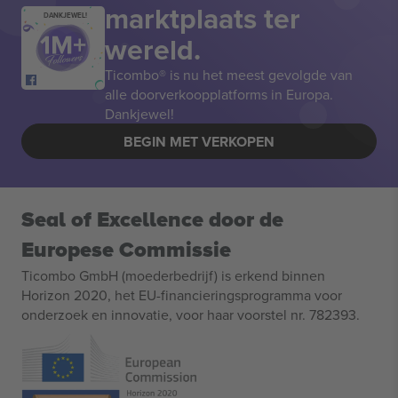
marktplaats ter
DANKJEWEL!
wereld.
Ticombo® is nu het meest gevolgde van
alle doorverkoopplatforms in Europa.
Dankjewel!
BEGIN MET VERKOPEN
Seal of Excellence door de
Europese Commissie
Ticombo GmbH (moederbedrijf) is erkend binnen
Horizon 2020, het EU-financieringsprogramma voor
onderzoek en innovatie, voor haar voorstel nr. 782393.