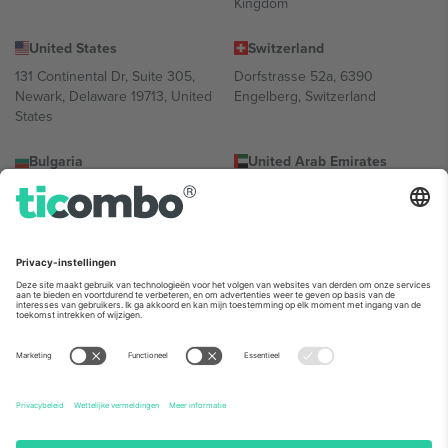
Kingdom
United States
Switzerland
131 Continental Dr, Suite 305,
Dorfstrasse 52a, 6390
Newark, Delaware 19713, United
Engelberg, Switzerland
States
Bulgaria
United Arab Emirates
Regus Sofia City West, bul
UAE Dubai Silicon Oasis, DDP
Totleben 53-55, 1606 Sofia,
Building A1, Office 302, Dubai,
Bulgaria
United Arab Emirates
Mexico
Av Chapultepec 360, Roma
Norte, Cuauhtémoc, 06700
Ciudad de México, CDMX,
Mexico
De juridische entiteit van de aanbieder van het platform kan
variëren afhankelijk van de locatie, het evenement en/of het
domein. Kijk voor meer informatie op de specifieke pagina van het