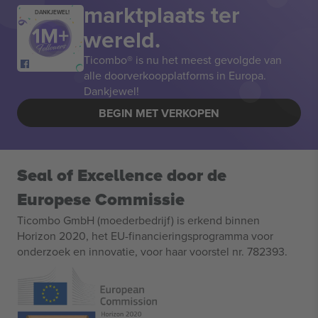
marktplaats ter
DANKJEWEL!
wereld.
Ticombo® is nu het meest gevolgde van
alle doorverkoopplatforms in Europa.
Dankjewel!
BEGIN MET VERKOPEN
Seal of Excellence door de
Europese Commissie
Ticombo GmbH (moederbedrijf) is erkend binnen
Horizon 2020, het EU-financieringsprogramma voor
onderzoek en innovatie, voor haar voorstel nr. 782393.