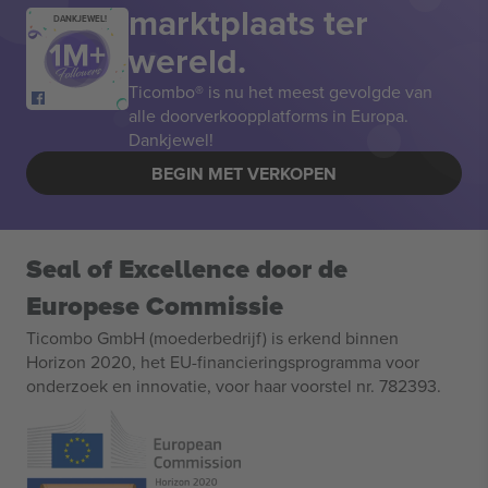
marktplaats ter
DANKJEWEL!
wereld.
Ticombo® is nu het meest gevolgde van
alle doorverkoopplatforms in Europa.
Dankjewel!
BEGIN MET VERKOPEN
Seal of Excellence door de
Europese Commissie
Ticombo GmbH (moederbedrijf) is erkend binnen
Horizon 2020, het EU-financieringsprogramma voor
onderzoek en innovatie, voor haar voorstel nr. 782393.