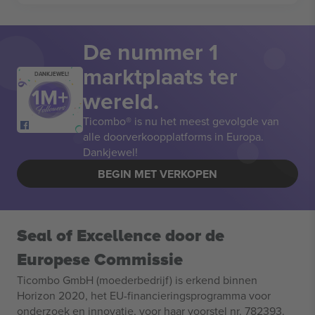
De nummer 1
marktplaats ter
DANKJEWEL!
wereld.
Ticombo® is nu het meest gevolgde van
alle doorverkoopplatforms in Europa.
Dankjewel!
BEGIN MET VERKOPEN
Seal of Excellence door de
Europese Commissie
Ticombo GmbH (moederbedrijf) is erkend binnen
Horizon 2020, het EU-financieringsprogramma voor
onderzoek en innovatie, voor haar voorstel nr. 782393.