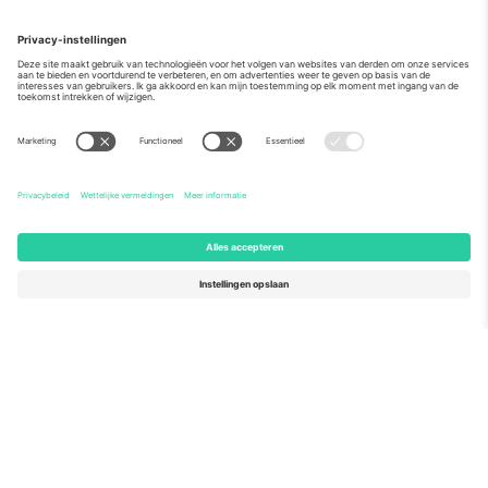
Over
Zakelijke diensten
Team
Veelgestelde Vragen
TixProtect
Hoe het werkt
Stempel
Hotels
Voorwaarden
WK Hub
Affiliate programma
Contact
Kantoren en ondersteuning