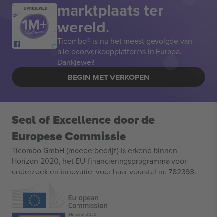
marktplaats ter
DANKJEWEL!
wereld.
Ticombo® is nu het meest gevolgde van
alle doorverkoopplatforms in Europa.
Dankjewel!
BEGIN MET VERKOPEN
Seal of Excellence door de
Europese Commissie
Ticombo GmbH (moederbedrijf) is erkend binnen
Horizon 2020, het EU-financieringsprogramma voor
onderzoek en innovatie, voor haar voorstel nr. 782393.