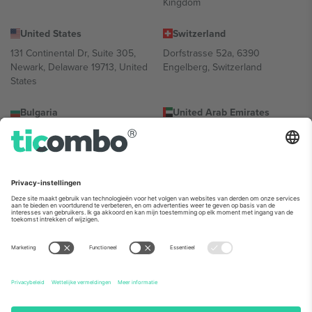
Kingdom
United States
Switzerland
131 Continental Dr, Suite 305,
Dorfstrasse 52a, 6390
Newark, Delaware 19713, United
Engelberg, Switzerland
States
Bulgaria
United Arab Emirates
Regus Sofia City West, bul
UAE Dubai Silicon Oasis, DDP
Totleben 53-55, 1606 Sofia,
Building A1, Office 302, Dubai,
Bulgaria
United Arab Emirates
Mexico
Av Chapultepec 360, Roma
Norte, Cuauhtémoc, 06700
Ciudad de México, CDMX,
Mexico
De juridische entiteit van de aanbieder van het platform kan
variëren afhankelijk van de locatie, het evenement en/of het
domein. Kijk voor meer informatie op de specifieke pagina van het