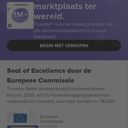
marktplaats ter
DANKJEWEL!
wereld.
Ticombo® is nu het meest gevolgde van
alle doorverkoopplatforms in Europa.
Dankjewel!
BEGIN MET VERKOPEN
Seal of Excellence door de
Europese Commissie
Ticombo GmbH (moederbedrijf) is erkend binnen
Horizon 2020, het EU-financieringsprogramma voor
onderzoek en innovatie, voor haar voorstel nr. 782393.