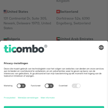
Kingdom
United States
Switzerland
131 Continental Dr, Suite 305,
Dorfstrasse 52a, 6390
Newark, Delaware 19713, United
Engelberg, Switzerland
States
Bulgaria
United Arab Emirates
Regus Sofia City West, bul
UAE Dubai Silicon Oasis, DDP
Totleben 53-55, 1606 Sofia,
Building A1, Office 302, Dubai,
Bulgaria
United Arab Emirates
Mexico
Av Chapultepec 360, Roma
Norte, Cuauhtémoc, 06700
Ciudad de México, CDMX,
Mexico
De juridische entiteit van de aanbieder van het platform kan
variëren afhankelijk van de locatie, het evenement en/of het
domein. Kijk voor meer informatie op de specifieke pagina van het