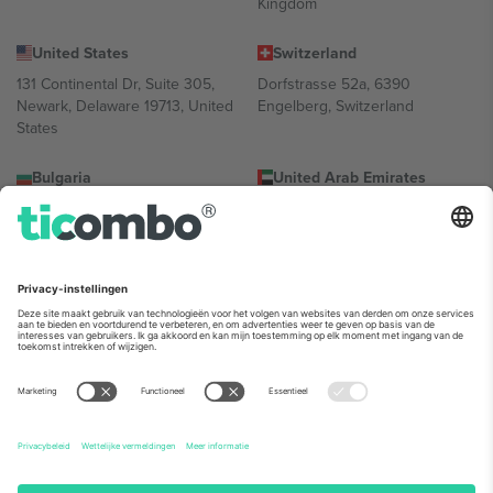
Kingdom
United States
Switzerland
131 Continental Dr, Suite 305,
Dorfstrasse 52a, 6390
Newark, Delaware 19713, United
Engelberg, Switzerland
States
Bulgaria
United Arab Emirates
Regus Sofia City West, bul
UAE Dubai Silicon Oasis, DDP
Totleben 53-55, 1606 Sofia,
Building A1, Office 302, Dubai,
Bulgaria
United Arab Emirates
Mexico
Av Chapultepec 360, Roma
Norte, Cuauhtémoc, 06700
Ciudad de México, CDMX,
Mexico
De juridische entiteit van de aanbieder van het platform kan
variëren afhankelijk van de locatie, het evenement en/of het
domein. Kijk voor meer informatie op de specifieke pagina van het