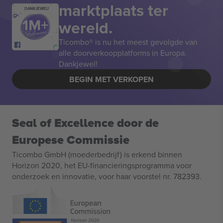
marktplaats ter
DANKJEWEL!
wereld.
Ticombo® is nu het meest gevolgde van
alle doorverkoopplatforms in Europa.
Dankjewel!
BEGIN MET VERKOPEN
Seal of Excellence door de
Europese Commissie
Ticombo GmbH (moederbedrijf) is erkend binnen
Horizon 2020, het EU-financieringsprogramma voor
onderzoek en innovatie, voor haar voorstel nr. 782393.