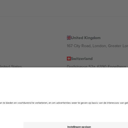
United Kingdom
167 City Road, London, Greater L
Switzerland
United States
Dorfstrasse 52a, 6390 Engelberg, 
United Arab Emirates
ulgaria
UAE Dubai Silicon Oasis, DDP Buil
 Ciudad de México, CDMX, Mexico
m kan variëren afhankelijk van de locatie, het evenement en/of het domein
empel
en
Voorwaarden.
© 2026 Ticombo. Alle rechten voorbehouden.