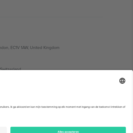
ondon, EC1V 1AW, United Kingdom
Switzerland
ding A1, Office 302, Dubai, United Arab Emirates
. Kijk voor meer informatie op de specifieke pagina van