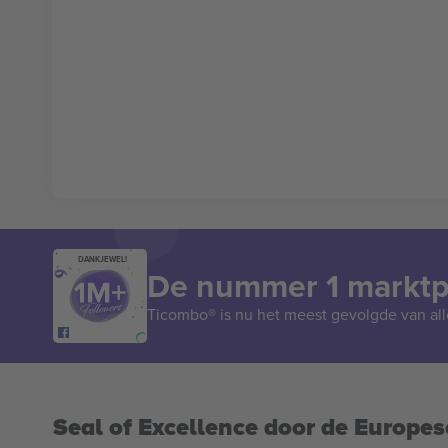
DANKJEWEL!
De nummer 1 marktpl
Ticombo® is nu het meest gevolgde van all
Seal of Excellence door de Europe