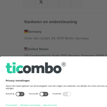
Kantoren en ondersteuning
Germany
Unter den Linden 24, 10117 Berlin, Germany
United States
131 Continental Dr, Suite 305, Newark, Delaware 19713, 
Bulgaria
Regus Sofia City West, bul Totleben 53-55, 1606 Sofia, B
Mexico
Av Chapultepec 360, Roma Norte, Cuauhtémoc, 06700
De juridische entiteit van de aanbieder van het platfor
het evenement, het impressum en de voorwaarden.,
St