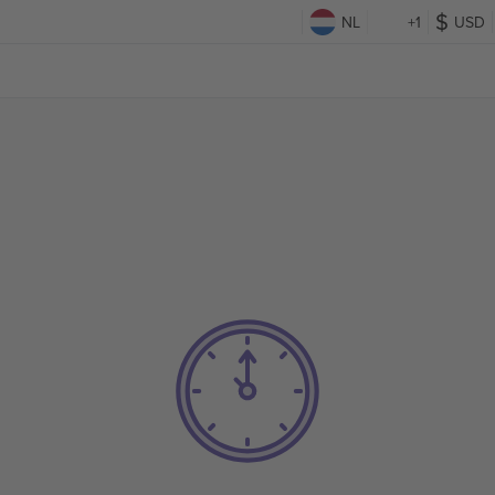
NL
+1
USD