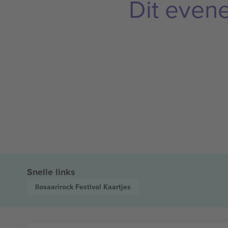
Dit even
Snelle links
Ilosaarirock Festival
Kaartjes