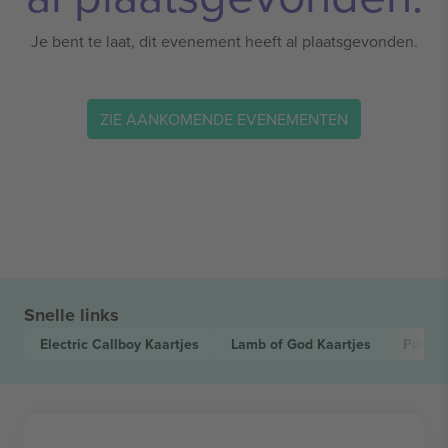
Je bent te laat, dit evenement heeft al plaatsgevonden.
ZIE AANKOMENDE EVENEMENTEN
Snelle links
Electric Callboy
Kaartjes
Lamb of God
Kaartjes
Paradi