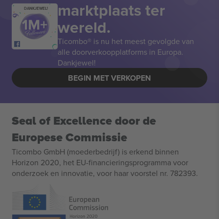
marktplaats ter
DANKJEWEL!
wereld.
Ticombo® is nu het meest gevolgde van
alle doorverkoopplatforms in Europa.
Dankjewel!
BEGIN MET VERKOPEN
Seal of Excellence door de
Europese Commissie
Ticombo GmbH (moederbedrijf) is erkend binnen
Horizon 2020, het EU-financieringsprogramma voor
onderzoek en innovatie, voor haar voorstel nr. 782393.