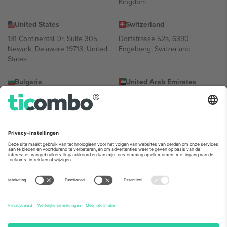
Kingdom
United States
Switzerland
131 Continental Dr, Suite 305,
Dorfstrasse 52a, 6390
Newark, Delaware 19713, United
Engelberg, Switzerland
States
Bulgaria
United Arab Emirates
Regus Sofia City West, bul
UAE Dubai Silicon Oasis, DDP
Totleben 53-55, 1606 Sofia,
Building A1, Office 302, Dubai,
Bulgaria
United Arab Emirates
Mexico
Av Chapultepec 360, Roma
Norte, Cuauhtémoc, 06700
Ciudad de México, CDMX,
Mexico
De juridische entiteit van de aanbieder van het platform kan
variëren afhankelijk van de locatie, het evenement en/of het
domein. Kijk voor meer informatie op de specifieke pagina van het