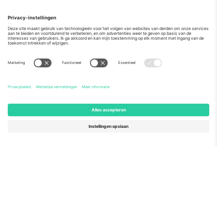
Over
Zakelijke diensten
Team
Veelgestelde Vragen
TixProtect
Hoe het werkt
Stempel
Hotels
Voorwaarden
WK Hub
Affiliate programma
Contact
Kantoren en ondersteuning