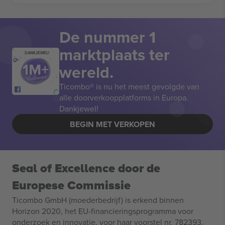
De nummer 1
marktplaats ter
DANKJEWEL!
wereld.
Ticombo® is nu het meest gevolgde van
alle doorverkoopplatforms in Europa.
Dankjewel!
BEGIN MET VERKOPEN
Seal of Excellence door de
Europese Commissie
Ticombo GmbH (moederbedrijf) is erkend binnen
Horizon 2020, het EU-financieringsprogramma voor
onderzoek en innovatie, voor haar voorstel nr. 782393.