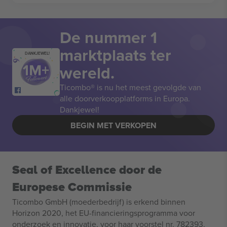
De nummer 1
marktplaats ter
DANKJEWEL!
wereld.
Ticombo® is nu het meest gevolgde van
alle doorverkoopplatforms in Europa.
Dankjewel!
BEGIN MET VERKOPEN
Seal of Excellence door de
Europese Commissie
Ticombo GmbH (moederbedrijf) is erkend binnen
Horizon 2020, het EU-financieringsprogramma voor
onderzoek en innovatie, voor haar voorstel nr. 782393.