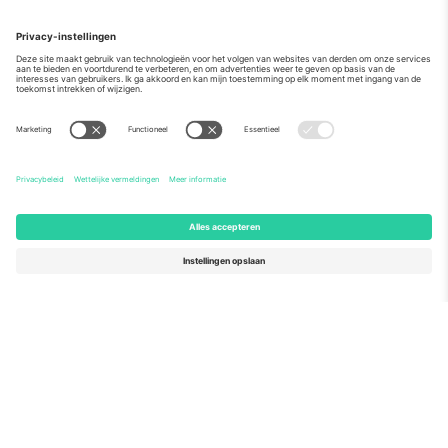
Over
Zakelijke diensten
Team
Veelgestelde Vragen
TixProtect
Hoe het werkt
Stempel
Hotels
Voorwaarden
WK Hub
Affiliate programma
Contact
Kantoren en ondersteuning