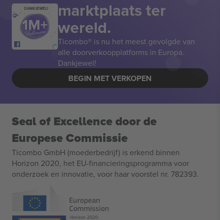
marktplaats ter
DANKJEWEL!
wereld.
Ticombo® is nu het meest gevolgde van
alle doorverkoopplatforms in Europa.
Dankjewel!
BEGIN MET VERKOPEN
Seal of Excellence door de
Europese Commissie
Ticombo GmbH (moederbedrijf) is erkend binnen
Horizon 2020, het EU-financieringsprogramma voor
onderzoek en innovatie, voor haar voorstel nr. 782393.