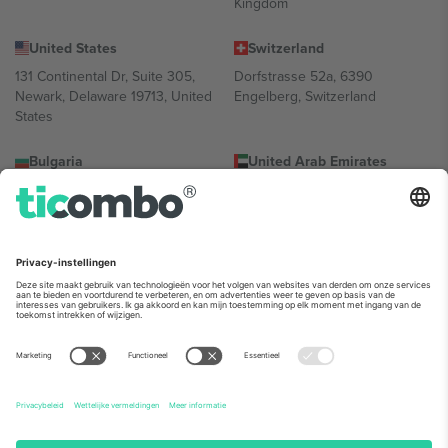
Kingdom
United States
Switzerland
131 Continental Dr, Suite 305,
Dorfstrasse 52a, 6390
Newark, Delaware 19713, United
Engelberg, Switzerland
States
Bulgaria
United Arab Emirates
Regus Sofia City West, bul
UAE Dubai Silicon Oasis, DDP
Totleben 53-55, 1606 Sofia,
Building A1, Office 302, Dubai,
Bulgaria
United Arab Emirates
Mexico
Av Chapultepec 360, Roma
Norte, Cuauhtémoc, 06700
Ciudad de México, CDMX,
Mexico
De juridische entiteit van de aanbieder van het platform kan
variëren afhankelijk van de locatie, het evenement en/of het
domein. Kijk voor meer informatie op de specifieke pagina van het