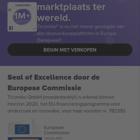
marktplaats ter
DANKJEWEL!
wereld.
Ticombo® is nu het meest gevolgde van
alle doorverkoopplatforms in Europa.
Dankjewel!
BEGIN MET VERKOPEN
Seal of Excellence door de
Europese Commissie
Ticombo GmbH (moederbedrijf) is erkend binnen
Horizon 2020, het EU-financieringsprogramma voor
onderzoek en innovatie, voor haar voorstel nr. 782393.