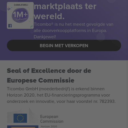
marktplaats ter
DANKJEWEL!
wereld.
Ticombo® is nu het meest gevolgde van
alle doorverkoopplatforms in Europa.
Dankjewel!
BEGIN MET VERKOPEN
Seal of Excellence door de
Europese Commissie
Ticombo GmbH (moederbedrijf) is erkend binnen
Horizon 2020, het EU-financieringsprogramma voor
onderzoek en innovatie, voor haar voorstel nr. 782393.