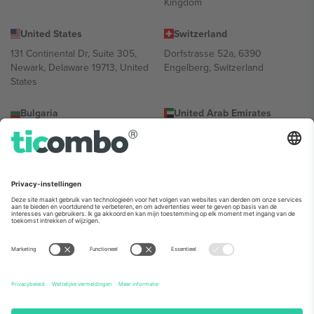
Kingdom
United States
Switzerland
131 Continental Dr, Suite 305,
Dorfstrasse 52a, 6390
Newark, Delaware 19713, United
Engelberg, Switzerland
States
Bulgaria
United Arab Emirates
Regus Sofia City West, bul
UAE Dubai Silicon Oasis, DDP
Totleben 53-55, 1606 Sofia,
Building A1, Office 302, Dubai,
Bulgaria
United Arab Emirates
Mexico
Av Chapultepec 360, Roma
Norte, Cuauhtémoc, 06700
Ciudad de México, CDMX,
Mexico
De juridische entiteit van de aanbieder van het platform kan
variëren afhankelijk van de locatie, het evenement en/of het
domein. Kijk voor meer informatie op de specifieke pagina van het