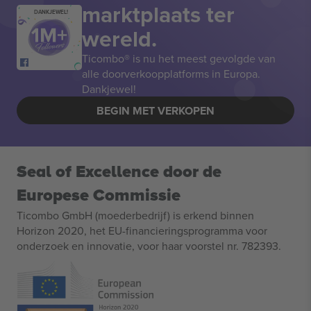
marktplaats ter
DANKJEWEL!
wereld.
Ticombo® is nu het meest gevolgde van
alle doorverkoopplatforms in Europa.
Dankjewel!
BEGIN MET VERKOPEN
Seal of Excellence door de
Europese Commissie
Ticombo GmbH (moederbedrijf) is erkend binnen
Horizon 2020, het EU-financieringsprogramma voor
onderzoek en innovatie, voor haar voorstel nr. 782393.