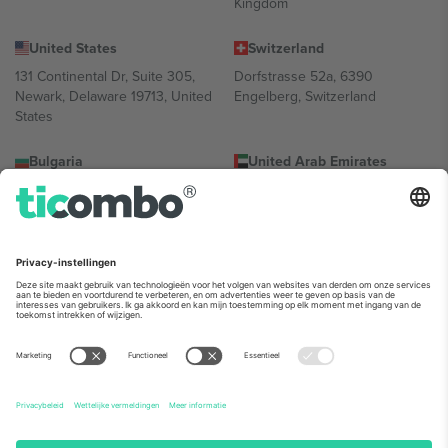
Kingdom
United States
Switzerland
131 Continental Dr, Suite 305,
Dorfstrasse 52a, 6390
Newark, Delaware 19713, United
Engelberg, Switzerland
States
Bulgaria
United Arab Emirates
Regus Sofia City West, bul
UAE Dubai Silicon Oasis, DDP
Totleben 53-55, 1606 Sofia,
Building A1, Office 302, Dubai,
Bulgaria
United Arab Emirates
Mexico
Av Chapultepec 360, Roma
Norte, Cuauhtémoc, 06700
Ciudad de México, CDMX,
Mexico
De juridische entiteit van de aanbieder van het platform kan
variëren afhankelijk van de locatie, het evenement en/of het
domein. Kijk voor meer informatie op de specifieke pagina van het