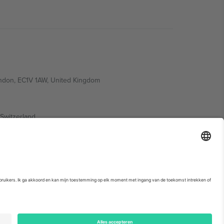
ondon, EC1V 1AW, United Kingdom
Switzerland
ding A1, Office 302, Dubai, United Arab Emirates
. Kijk voor meer informatie op de specifieke pagina van