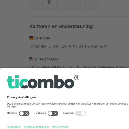
Kantoren en ondersteuning
Germany
Unter den Linden 24, 10117 Berlin, Germany
United States
131 Continental Dr, Suite 305, Newark, Delaware 19713, 
Bulgaria
Regus Sofia City West, bul Totleben 53-55, 1606 Sofia, B
Mexico
Av Chapultepec 360, Roma Norte, Cuauhtémoc, 06700
De juridische entiteit van de aanbieder van het platfor
het evenement, het impressum en de voorwaarden.,
St