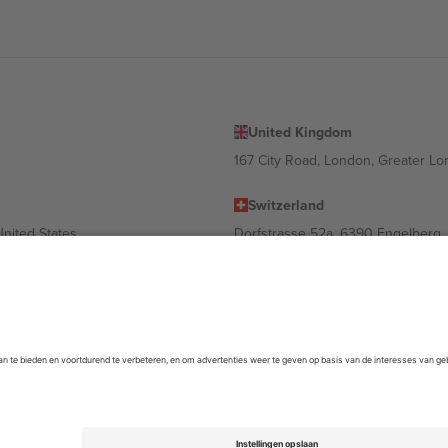
United Kingdom
167 City Road, London, Greater L
Switzerland
United States
Dorfstrasse 52a, 6390 Engelberg, 
United Arab Emirates
ulgaria
UAE Dubai Silicon Oasis, DDP Buil
 Ciudad de México, CDMX, Mexico
m kan variëren afhankelijk van de locatie, het evenement en/of het domein
empel
en
Voorwaarden.
© 2026 Ticombo. Alle rechten voorbehouden.