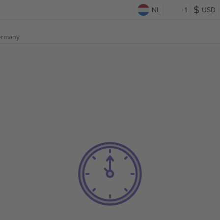
NL
+1
USD
rmany