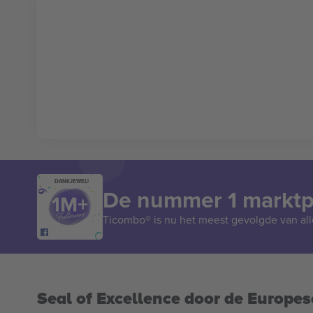
DANKJEWEL!
De nummer 1 marktpl
Ticombo® is nu het meest gevolgde van all
Seal of Excellence door de Europe