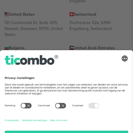
Kingdom
United States
Switzerland
131 Continental Dr, Suite 305,
Dorfstrasse 52a, 6390
Newark, Delaware 19713, United
Engelberg, Switzerland
States
Bulgaria
United Arab Emirates
Regus Sofia City West, bul
UAE Dubai Silicon Oasis, DDP
Totleben 53-55, 1606 Sofia,
Building A1, Office 302, Dubai,
Bulgaria
United Arab Emirates
Mexico
Av Chapultepec 360, Roma
Norte, Cuauhtémoc, 06700
Ciudad de México, CDMX,
Mexico
De juridische entiteit van de aanbieder van het platform kan
variëren afhankelijk van de locatie, het evenement en/of het
domein. Kijk voor meer informatie op de specifieke pagina van het