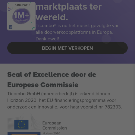
marktplaats ter
DANKJEWEL!
wereld.
Ticombo® is nu het meest gevolgde van
alle doorverkoopplatforms in Europa.
Dankjewel!
BEGIN MET VERKOPEN
Seal of Excellence door de
Europese Commissie
Ticombo GmbH (moederbedrijf) is erkend binnen
Horizon 2020, het EU-financieringsprogramma voor
onderzoek en innovatie, voor haar voorstel nr. 782393.