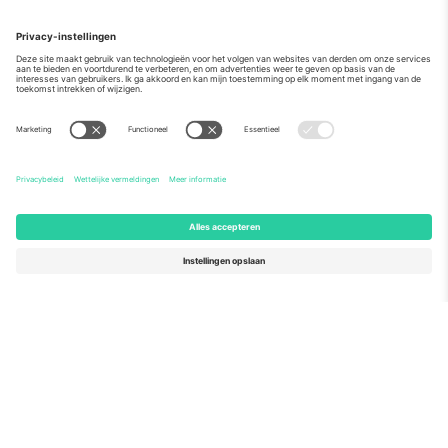
Over
Zakelijke diensten
Team
Veelgestelde Vragen
TixProtect
Hoe het werkt
Stempel
Hotels
Voorwaarden
WK Hub
Affiliate programma
Contact
Kantoren en ondersteuning