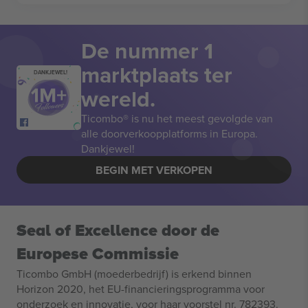
De nummer 1
marktplaats ter
DANKJEWEL!
wereld.
Ticombo® is nu het meest gevolgde van
alle doorverkoopplatforms in Europa.
Dankjewel!
BEGIN MET VERKOPEN
Seal of Excellence door de
Europese Commissie
Ticombo GmbH (moederbedrijf) is erkend binnen
Horizon 2020, het EU-financieringsprogramma voor
onderzoek en innovatie, voor haar voorstel nr. 782393.