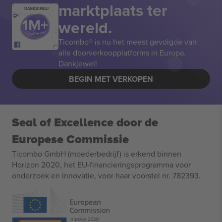
marktplaats ter
DANKJEWEL!
wereld.
Ticombo® is nu het meest gevolgde van
alle doorverkoopplatforms in Europa.
Dankjewel!
BEGIN MET VERKOPEN
Seal of Excellence door de
Europese Commissie
Ticombo GmbH (moederbedrijf) is erkend binnen
Horizon 2020, het EU-financieringsprogramma voor
onderzoek en innovatie, voor haar voorstel nr. 782393.