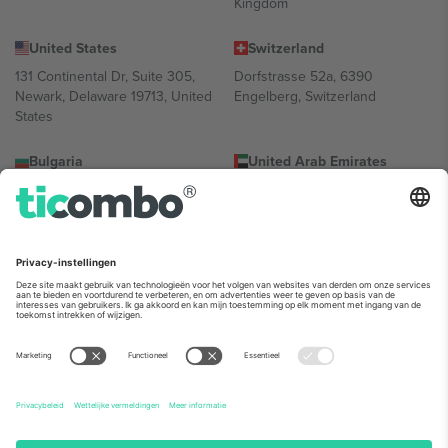
Kingdom
United States
Switzerland
131 Continental Dr, Suite 305,
Dorfstrasse 52a, 6390
Newark, Delaware 19713, United
Engelberg, Switzerland
States
Bulgaria
United Arab Emirates
Regus Sofia City West, bul
UAE Dubai Silicon Oasis, DDP
Totleben 53-55, 1606 Sofia,
Building A1, Office 302, Dubai,
Bulgaria
United Arab Emirates
Mexico
Av Chapultepec 360, Roma
Norte, Cuauhtémoc, 06700
Ciudad de México, CDMX,
Mexico
De juridische entiteit van de aanbieder van het platform kan
variëren afhankelijk van de locatie, het evenement en/of het
domein. Kijk voor meer informatie op de specifieke pagina van het